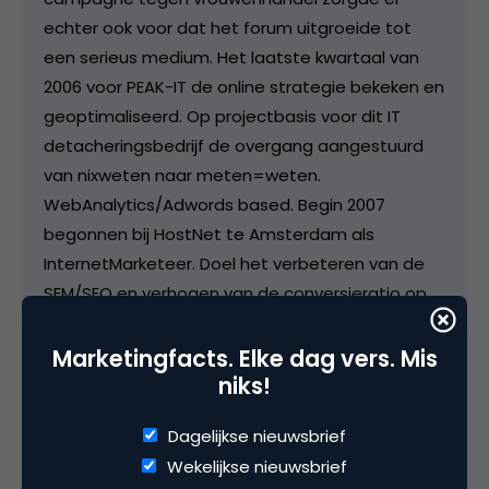
echter ook voor dat het forum uitgroeide tot
een serieus medium. Het laatste kwartaal van
2006 voor PEAK-IT de online strategie bekeken en
geoptimaliseerd. Op projectbasis voor dit IT
detacheringsbedrijf de overgang aangestuurd
van nixweten naar meten=weten.
WebAnalytics/Adwords based. Begin 2007
begonnen bij HostNet te Amsterdam als
InternetMarketeer. Doel het verbeteren van de
SEM/SEO en verhogen van de conversieratio op
de website zelf. Daarnaast ben ik dus één van de
bloggers op marketingfacts :) Sinds eind 2007
Marketingfacts. Elke dag vers. Mis
niks!
werkzaam voor Telegraaf Media Nederland.
Binnen het concern hou ik me bezig met product
Dagelijkse nieuwsbrief
management. Gebieden zijn daarbij;
Wekelijkse nieuwsbrief
Mobile/Video/Unsold Inventory en web analyse.