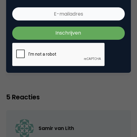
Categorie
Commerce
Tags
nieuws
,
recruitment
5 Reacties
Samir van Lith