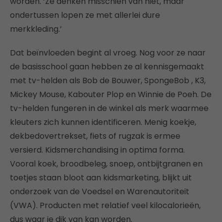
worden. ‘Ze denken misschien van niet, maar
ondertussen lopen ze met allerlei dure
merkkleding.’
Dat beïnvloeden begint al vroeg. Nog voor ze naar
de basisschool gaan hebben ze al kennisgemaakt
met tv-helden als Bob de Bouwer, SpongeBob , K3,
Mickey Mouse, Kabouter Plop en Winnie de Poeh. De
tv-helden fungeren in de winkel als merk waarmee
kleuters zich kunnen identificeren. Menig koekje,
dekbedovertrekset, fiets of rugzak is ermee
versierd. Kidsmerchandising in optima forma.
Vooral koek, broodbeleg, snoep, ontbijtgranen en
toetjes staan bloot aan kidsmarketing, blijkt uit
onderzoek van de Voedsel en Warenautoriteit
(VWA). Producten met relatief veel kilocalorieën,
dus waar je dik van kan worden.