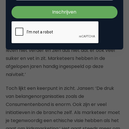
gezond voedsel goedpraten voor zichzelf.’ Maar
ook marketing gaat niet altijd vrijuit, die werkt vaak
misleidend, vindt ze. Ouders nemen bijvoorbeeld
klakkeloos aan dat een product gezond is als er
afbeeldingen van gezonde ingrediënten, zoals
korenaren en melk, op de verpakking staan. Ze
lezen niet verder en zien dus niet dat er ook veel
suiker en vet in zit. Marketeers hebben in de
afgelopen jaren handig ingespeeld op deze
naïviteit.’
Toch lijkt een keerpunt in zicht. Jansen: ‘De druk
van belangenorganisaties zoals de
Consumentenbond is enorm. Ook zijn er veel
initiatieven in de branche zelf. Als marketeer moet
je tegenwoordig een ethische visie hebben als het
gaat om kidsmarketing.’ Het gaat steeds meer om