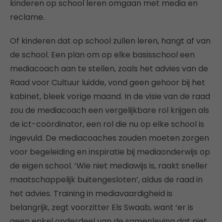
kinderen op school leren omgaan met media en
reclame.
Of kinderen dat op school zullen leren, hangt af van
de school. Een plan om op elke basisschool een
mediacoach aan te stellen, zoals het advies van de
Raad voor Cultuur luidde, vond geen gehoor bij het
kabinet, bleek vorige maand. In de visie van de raad
zou de mediacoach een vergelijkbare rol krijgen als
de ict-coördinator, een rol die nu op elke school is
ingevuld. De mediacoaches zouden moeten zorgen
voor begeleiding en inspiratie bij mediaonderwijs op
de eigen school. ‘Wie niet mediawijs is, raakt sneller
maatschappelijk buitengesloten’, aldus de raad in
het advies. Training in mediavaardigheid is
belangrijk, zegt voorzitter Els Swaab, want ‘er is
geen enkel onderdeel van de samenleving dat niet