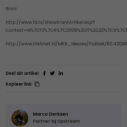
Bron:
http://www.fd.nl/ShowKrantArtikel.asp?
Context=N%7C13%7CK%7C2006%2D11%2D22%7CX%7C1S
http://www.mkbnet.nl/MKB_Nieuws/Politiek/80.4209
Deel dit artikel
Kopieer link
Marco Derksen
Partner bij
Upstream