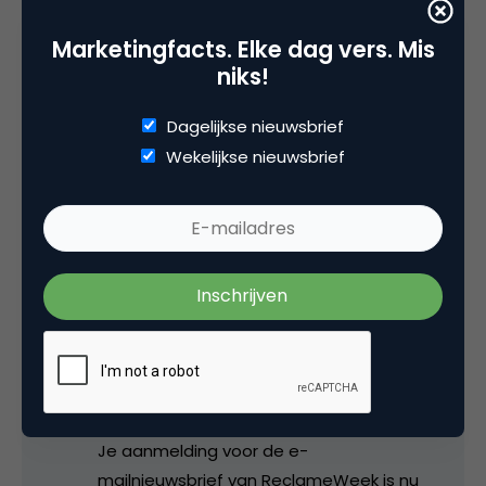
Marketingfacts. Elke dag vers. Mis
niks!
Anders
Dagelijkse nieuwsbrief
Wekelijkse nieuwsbrief
Heel mooi voor ReclameWeek natuurlijk, maar
ik vraag me wel af waarom deze eenvoudige
website jaren op zich heeft laten wachten.
Bovendien is ie nog niet helemaal af:
Nieuwsbrief:
De aanmelding is geactiveerd
Je aanmelding voor de e-
mailnieuwsbrief van ReclameWeek is nu