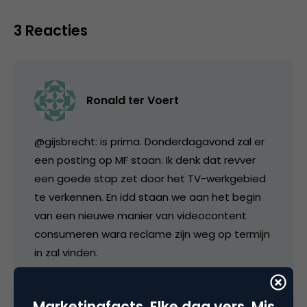
3 Reacties
Ronald ter Voert
@gijsbrecht: is prima. Donderdagavond zal er
een posting op MF staan. Ik denk dat revver
een goede stap zet door het TV-werkgebied
te verkennen. En idd staan we aan het begin
van een nieuwe manier van videocontent
consumeren wara reclame zijn weg op termijn
in zal vinden.
De NCRV is met al haar ’talent’-sites (dicht-
talent, ongekend-talent, etc.) flink ad de weg
Marketingfacts. Elke dag vers. Mis