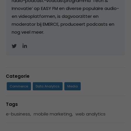
radio-podcast-vodcastprogramma ‘Tech &
Innovatie’ op EASY FM en diverse populaire audio-
en videoplatformen, is dagvoorzitter en
moderator bij EMERCE, produceert podcasts en
nog veel meer.
Categorie
Commerce
Data Analytics
Media
Tags
e-business
,
mobile marketing
,
web analytics