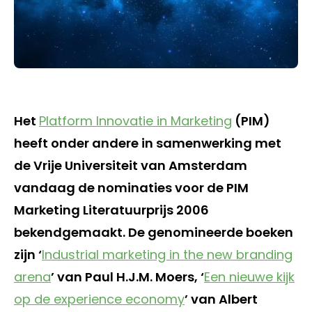
Het
Platform Innovatie in Marketing
(PIM)
heeft onder andere in samenwerking met
de Vrije Universiteit van Amsterdam
vandaag de nominaties voor de PIM
Marketing Literatuurprijs 2006
bekendgemaakt. De genomineerde boeken
zijn ‘
Industrial marketing in the new branding
arena
’ van Paul H.J.M. Moers, ‘
Een nieuwe kijk
op de experience economy
’ van Albert