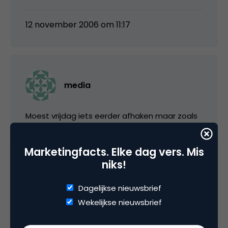
12 november 2006 om 11:17
media
Moest vrijdag iets eerder afhaken maar zoals
ik ook al aangaf in een eerdere posting, het
was absoluut top en smaakt naar meer. Heb
Marketingfacts. Elke dag vers. Mis
het idee dat ik nog veel te leren heb in Second
niks!
Life. Sluit me aan bij de vraag van Carl, wellicht
een keer een tour met wat minder
Dagelijkse nieuwsbrief
deelnemers?
Wekelijkse nieuwsbrief
Vwb de spam van Evident, inderdaad erg