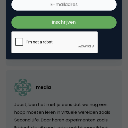
irritant, zeker voor de beginners onder ons die
al blij waren dat ze de groep een beetje
konden volgen. Mij werd regelmatig de
weg/het zicht versperd door de banners van
Evident.
12 november 2006 om 16:09
media
Joost, ben het met je eens dat we nog een
hoop moeten leren in virtuele werelden zoals
Second Life. Daar horen experimenten zoals
Evident die uitvoert zeker ook bij maar ik heb