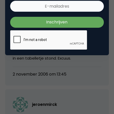
31 oktober 2006 om 04:45
Tasja
Sorry voor al die cijfers, was vergeten dat het
in een tabelletje stond. Excuus.
2 november 2006 om 13:45
jeroenmirck