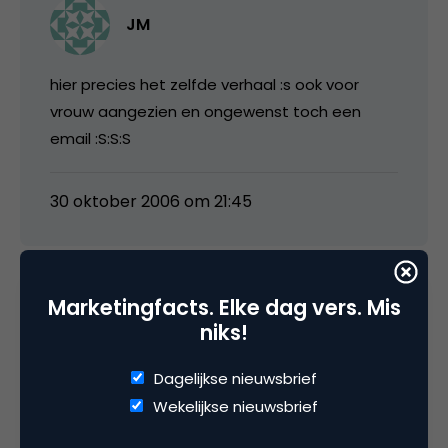
JM
hier precies het zelfde verhaal :s ook voor
vrouw aangezien en ongewenst toch een
email :S:S:S
30 oktober 2006 om 21:45
Marketingfacts. Elke dag vers. Mis
birdman
niks!
Dagelijkse nieuwsbrief
Wellicht even de vw van de Thuiswinkel org
Wekelijkse nieuwsbrief
lezen en daar je beklag doen?