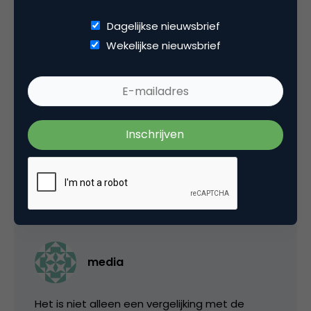
Dagelijkse nieuwsbrief
Marieke V
Wekelijkse nieuwsbrief
Dit is toch nauwelijks meer nieuws te noemen.
Wat Eric zegt + het online aanbod is veel
actueler. Op he moment dat de catalogus is
gedrukt is het aanbod al weer verouderd.
29 oktober 2006 om 16:22
media
Het is niet alleen een vergelijking met de