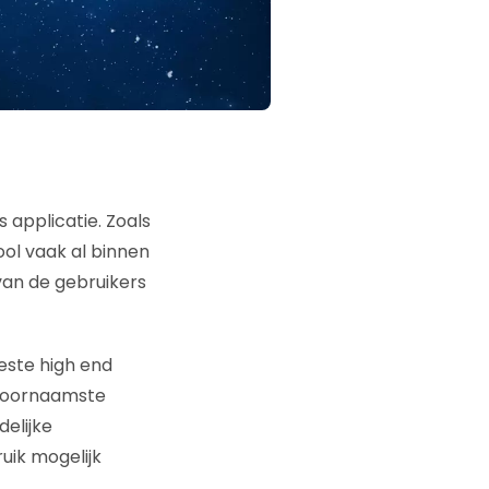
applicatie. Zoals
ool vaak al binnen
van de gebruikers
eeste high end
 voornaamste
elijke
uik mogelijk