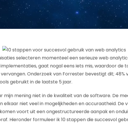
saties selecteren momenteel een serieuze web analytics 
e implementaties, gaat nogal eens iets mis, waardoor de t
 vervangen. Onderzoek van Forrester bevestigt dit; 48% 
ols gebruikt in de laatste 5 jaar.
ar mijn mening niet in de kwaliteit van de software. De m
 elkaar niet veel in mogelijkheden en accuraatheid. De
komen voort uit een ongestructureerde aanpak en onduid
af. Hieronder formuleer ik 10 stappen die succesvol gebr