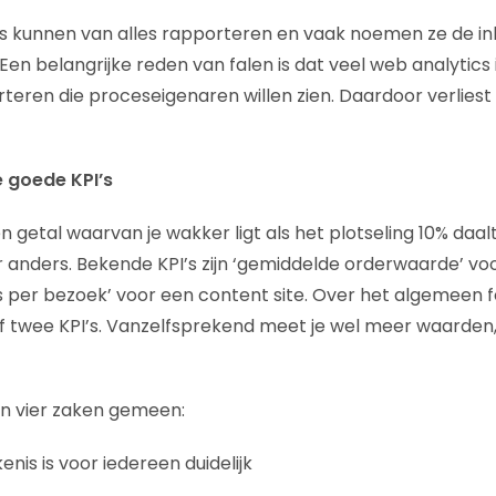
ls kunnen van alles rapporteren en vaak noemen ze de i
 Een belangrijke reden van falen is dat veel web analytic
rteren die proceseigenaren willen zien. Daardoor verliest
e goede KPI’s
n getal waarvan je wakker ligt als het plotseling 10% daalt
er anders. Bekende KPI’s zijn ‘gemiddelde orderwaarde’ vo
a’s per bezoek’ voor een content site. Over het algemeen 
f twee KPI’s. Vanzelfsprekend meet je wel meer waarden, 
n vier zaken gemeen:
kenis is voor iedereen duidelijk