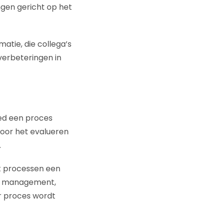
ngen gericht op het
atie, die collega’s
verbeteringen in
oed een proces
voor het evalueren
.
t processen een
ue management,
er proces wordt