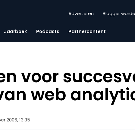
Adverteren
Blogger word
Jaarboek
Podcasts
Partnercontent
en voor succesv
van web analyti
er 2006, 13:35