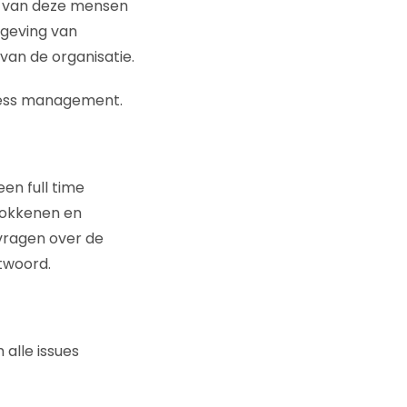
s van deze mensen
omgeving van
van de organisatie.
iness management.
en full time
rokkenen en
 vragen over de
twoord.
alle issues