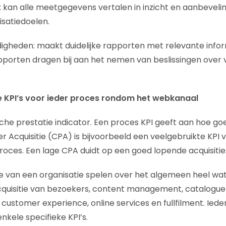
s: kan alle meetgegevens vertalen in inzicht en aanbeveli
satiedoelen.
digheden: maakt duidelijke rapporten met relevante inform
pporten dragen bij aan het nemen van beslissingen over 
de KPI’s voor ieder proces rondom het webkanaal
ische prestatie indicator. Een proces KPI geeft aan hoe g
r Acquisitie (CPA) is bijvoorbeeld een veelgebruikte KPI 
proces. Een lage CPA duidt op een goed lopende acquisitie
 van een organisatie spelen over het algemeen heel wa
 acquisitie van bezoekers, content management, catalog
ustomer experience, online services en fullfilment. Ied
kele specifieke KPI’s.