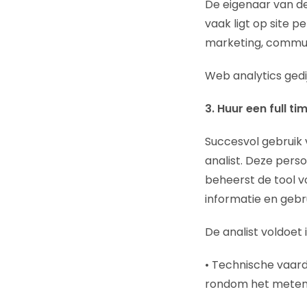
De eigenaar van d
vaak ligt op site p
marketing, communic
Web analytics gedi
3. Huur een full ti
Succesvol gebruik v
analist. Deze pers
beheerst de tool v
informatie en gebr
De analist voldoet
• Technische vaard
rondom het meten 