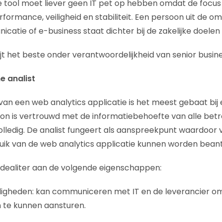
e tool moet liever geen IT pet op hebben omdat de focu
erformance, veiligheid en stabiliteit. Een persoon uit de 
atie of e-business staat dichter bij de zakelijke doelen 
jt het beste onder verantwoordelijkheid van senior bus
me analist
an een web analytics applicatie is het meest gebaat bij e
oon is vertrouwd met de informatiebehoefte van alle bet
olledig. De analist fungeert als aanspreekpunt waardoor
uik van de web analytics applicatie kunnen worden bean
 idealiter aan de volgende eigenschappen:
igheden: kan communiceren met IT en de leverancier om 
te kunnen aansturen.