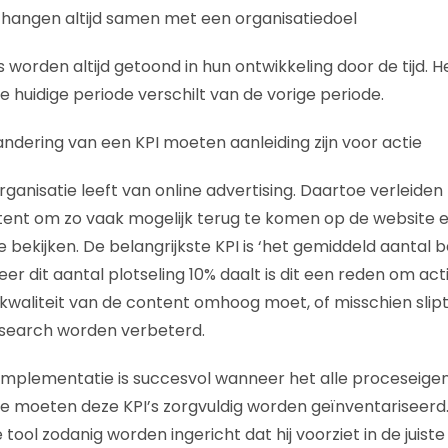
’s hangen altijd samen met een organisatiedoel
s worden altijd getoond in hun ontwikkeling door de tijd. Het 
 huidige periode verschilt van de vorige periode.
andering van een KPI moeten aanleiding zijn voor actie
rganisatie leeft van online advertising. Daartoe verleiden
tent om zo vaak mogelijk terug te komen op de website e
e bekijken. De belangrijkste KPI is ‘het gemiddeld aantal
er dit aantal plotseling 10% daalt is dit een reden om ac
 kwaliteit van de content omhoog moet, of misschien slipt
 search worden verbeterd.
implementatie is succesvol wanneer het alle proceseigen
toe moeten deze KPI’s zorgvuldig worden geïnventariseerd
tool zodanig worden ingericht dat hij voorziet in de juiste 