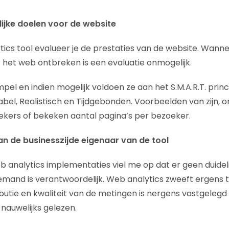
lijke doelen voor de website
ics tool evalueer je de prestaties van de website. Wannee
r het web ontbreken is een evaluatie onmogelijk.
impel en indien mogelijk voldoen ze aan het S.M.A.R.T. princ
el, Realistisch en Tijdgebonden. Voorbeelden van zijn, o
kers of bekeken aantal pagina’s per bezoeker.
n de businesszijde eigenaar van de tool
eb analytics implementaties viel me op dat er geen duidel
iemand is verantwoordelijk. Web analytics zweeft ergens 
ributie en kwaliteit van de metingen is nergens vastgeleg
nauwelijks gelezen.