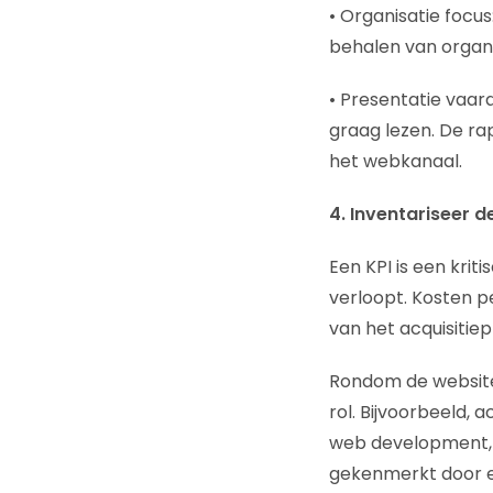
• Organisatie focu
behalen van organi
• Presentatie vaar
graag lezen. De ra
het webkanaal.
4. Inventariseer 
Een KPI is een krit
verloopt. Kosten pe
van het acquisitie
Rondom de website
rol. Bijvoorbeeld,
web development, c
gekenmerkt door en