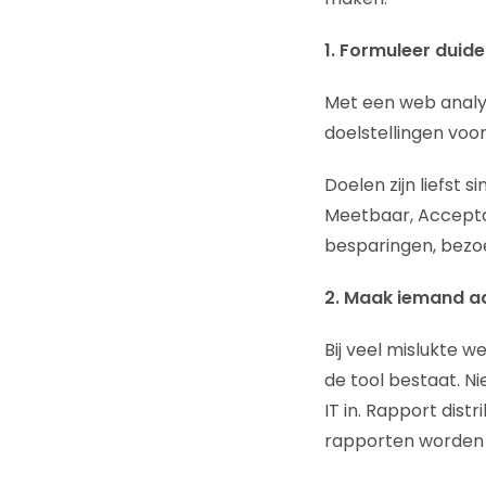
1. Formuleer duide
Met een web analyt
doelstellingen voo
Doelen zijn liefst s
Meetbaar, Acceptab
besparingen, bezoe
2. Maak iemand aa
Bij veel mislukte w
de tool bestaat. N
IT in. Rapport dist
rapporten worden 