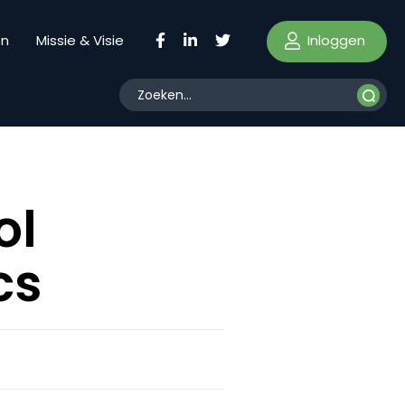
Inloggen
en
Missie & Visie
ol
cs