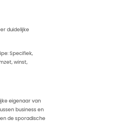
r duidelijke
ipe: Specifiek,
mzet, winst,
ijke eigenaar van
tussen business en
d en de sporadische