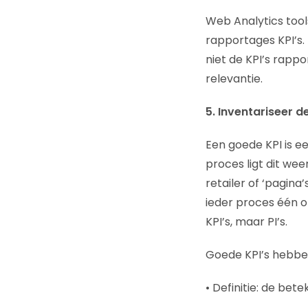
Web Analytics too
rapportages KPI’s.
niet de KPI’s rappo
relevantie.
5. Inventariseer d
Een goede KPI is ee
proces ligt dit we
retailer of ‘pagin
ieder proces één o
KPI’s, maar PI’s.
Goede KPI’s hebbe
• Definitie: de bete