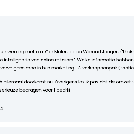
k
amenwerking met o.a. Cor Molenaar en Wijnand Jongen (Thu
 intelligentie van online retailers”. Welke informatie hebben
 vervolgens mee in hun marketing- & verkoopaanpak (tactiek
 allemaal doorkomt nu. Overigens las ik pas dat de omzet v
ch serieuze bedragen voor 1 bedrijf.
04