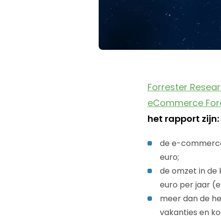
Forrester Resea
eCommerce Forec
het rapport zijn:
de e-commerce o
euro;
de omzet in de 
euro per jaar (
meer dan de hel
vakanties en koo