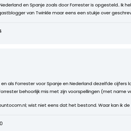
ederland en Spanje zoals door Forrester is opgesteld.. Ik h
gastblogger van Twinkle maar eens een stukje over geschre
4
en als Forrester voor Spanje en Nederland dezelfde cijfers l
Forrester behoorlijk mis met zijn voorspellingen (met name 
untocom.nl; wist niet eens dat het bestond. Waar kan ik d
20