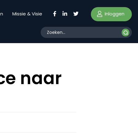
Inloggen
en
Missie & Visie
ce naar