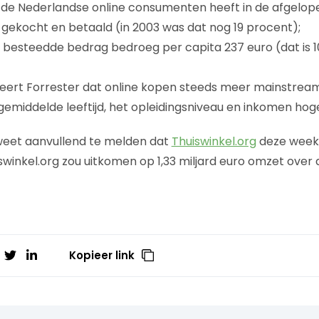
 de Nederlandse online consumenten heeft in de afgelo
et gekocht en betaald (in 2003 was dat nog 19 procent);
 besteedde bedrag bedroeg per capita 237 euro (dat is 
teert Forrester dat online kopen steeds meer mainstream
emiddelde leeftijd, het opleidingsniveau en inkomen hog
eet aanvullend te melden dat
Thuiswinkel.org
deze week
iswinkel.org zou uitkomen op 1,33 miljard euro omzet over 
Kopieer link