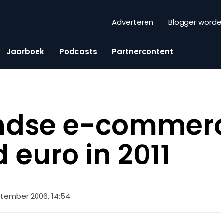
Adverteren
Blogger word
Jaarboek
Podcasts
Partnercontent
ndse e-commer
d euro in 2011
tember 2006, 14:54