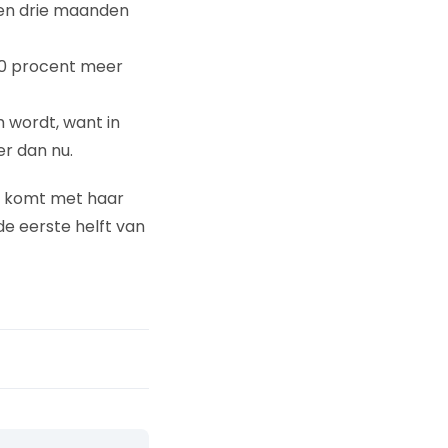
pen drie maanden
10 procent meer
 wordt, want in
er dan nu.
 komt met haar
de eerste helft van