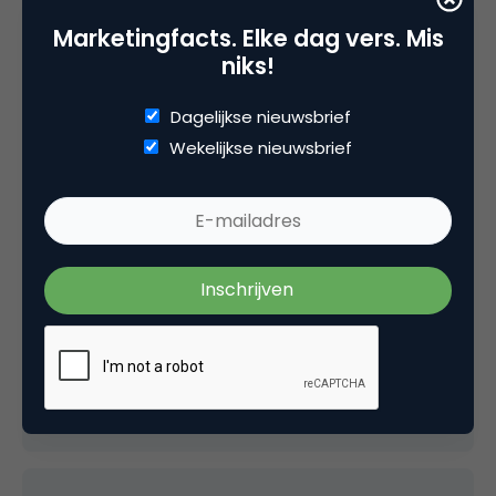
Marketingfacts. Elke dag vers. Mis
Veel succes!
niks!
24 augustus 2006 om 11:33
Dagelijkse nieuwsbrief
Wekelijkse nieuwsbrief
loket
Goed werk heren! Benieuwd wat dit zal
brengen.
24 augustus 2006 om 11:48