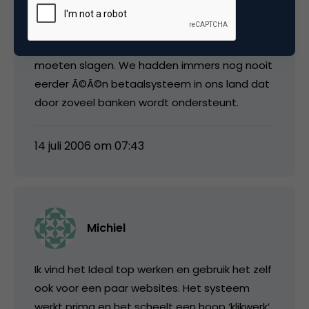
werkt met iDeal verder te laten groeien,
misschien door meer concurrerende tarieven
te hanteren, zal het systeem uiteindelijk wel
moeten slagen. We hadden immers nog nooit
eerder Ã©Ã©n betaalsysteem in ons land dat
door zoveel banken wordt ondersteunt.
14 juli 2006 om 07:43
Michiel
Ik vind het Ideal top werken en gebruik het zelf
ook voor een paar websites. Het systeem
werkt prima en het scheelt een hoop ‘klikwerk’.