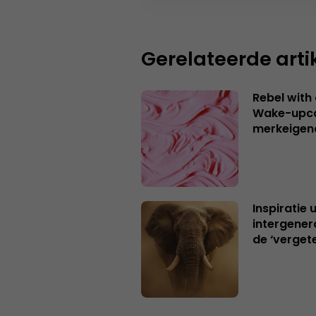
Gerelateerde arti
Rebel with
Wake-upca
merkeigen
Inspiratie 
intergener
de ‘verget