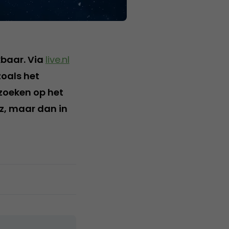
kbaar. Via
live.nl
zoals het
zoeken op het
z, maar dan in