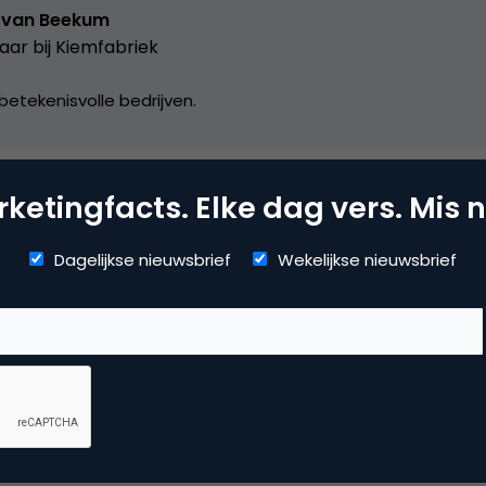
 van Beekum
aar bij
Kiemfabriek
betekenisvolle bedrijven.
ketingfacts. Elke dag vers. Mis n
mmerce
Dagelijkse nieuwsbrief
Wekelijkse nieuwsbrief
uws
 reactie te plaatsen.