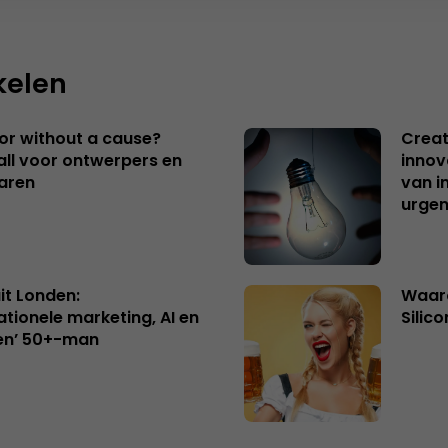
kelen
 or without a cause?
Creat
ll voor ontwerpers en
innov
aren
van i
urgen
uit Londen:
Waaro
ationele marketing, AI en
Silico
en’ 50+-man