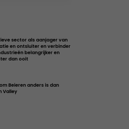
ieve sector als aanjager van
atie en ontsluiter en verbinder
ndustrieën belangrijker en
ter dan ooit
m Beieren anders is dan
n Valley