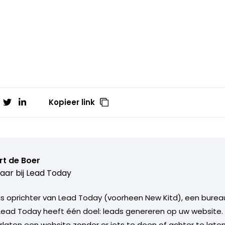
Kopieer link
rt de Boer
aar bij
Lead Today
is oprichter van Lead Today (voorheen New Kitd), een bureau
Lead Today heeft één doel: leads genereren op uw website
laten een website zonder er iets te doen of achter te late