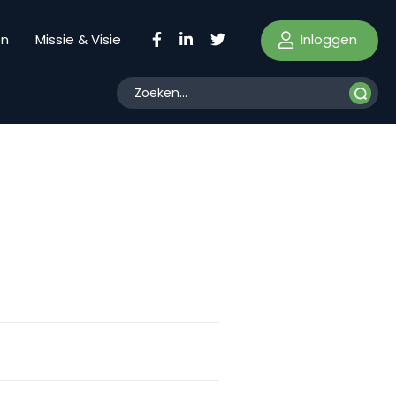
Inloggen
en
Missie & Visie