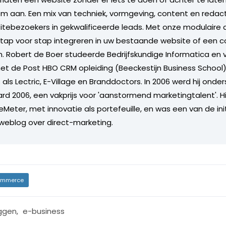
em aan. Een mix van techniek, vormgeving, content en redac
ebezoekers in gekwalificeerde leads. Met onze modulaire 
stap voor stap integreren in uw bestaande website of een 
 Robert de Boer studeerde Bedrijfskundige Informatica en 
et de Post HBO CRM opleiding (Beeckestijn Business School)
s als Lectric, E-Village en Branddoctors. In 2006 werd hij ond
d 2006, een vakprijs voor 'aanstormend marketingtalent'. Hij
DeMeter, met innovatie als portefeuille, en was een van de i
 weblog over direct-marketing.
mmerce
ggen
,
e-business