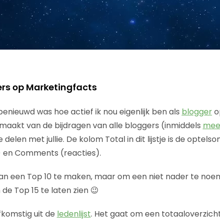
benieuwd was hoe actief ik nou eigenlijk ben als
blogger
o
gemaakt van de bijdragen van alle bloggers (inmiddels
mee
delen met jullie. De kolom Total in dit lijstje is de optels
) en Comments (reacties).
lan een Top 10 te maken, maar om een niet nader te noe
de Top 15 te laten zien 😉
fkomstig uit de
ledenlijst
. Het gaat om een totaaloverzich