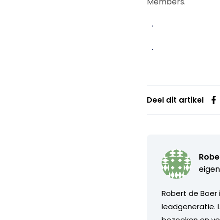
Members.
Deel dit artikel
Robe
eigen
Robert de Boer 
leadgeneratie. 
bezoeken en ver