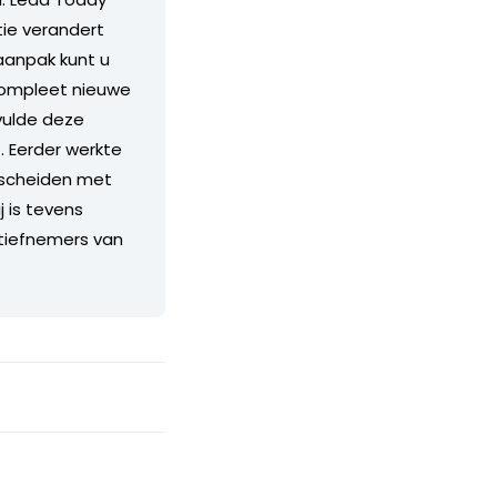
tie verandert
aanpak kunt u
compleet nieuwe
vulde deze
. Eerder werkte
erscheiden met
 is tevens
nitiefnemers van