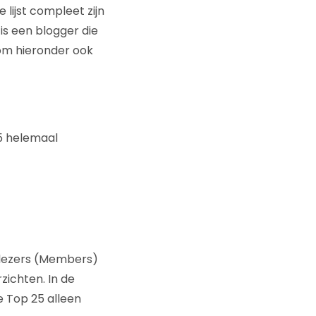
 lijst compleet zijn
 is een blogger die
rom hieronder ook
15 helemaal
 lezers (Members)
ichten. In de
e Top 25 alleen