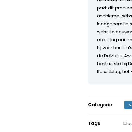
pakt dit proble
anonieme websit
leadgeneratie 
website bouwen.
opleiding aan m
hij voor bureau'
de DeMeter Awar
bestuurslid bij 
Resultblog, hét
Categorie
Co
Tags
blo