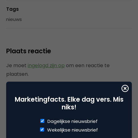
Tags
nieuws
Plaats reactie
Je moet
ingelogd zijn op
om een reactie te
plaatsen.
Marketingfacts. Elke dag vers. Mis
Gerelateerde artikelen
niks!
Dagelijkse nieuwsbrief
Rebel with or without a cause?
Wake-upcall voor ontwerpers
Wekelijkse nieuwsbrief
en merkeigenaren