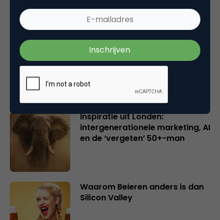
Creatieve sector als aanjager
van innovatie en ontsluiter en
verbinder van industrieën
belangrijker en urgenter dan
ooit
Inspiratie uit Londen:
intergenerationele marketing, AI
en de ‘vergeten’ 50+-man
Waarom Beieren anders is dan
Silicon Valley