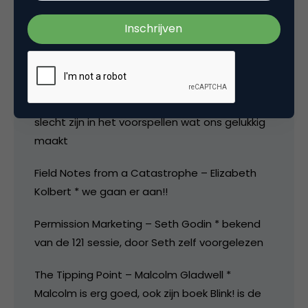
Vanalles te downloaden op
http://www.audible.com
Aanraders, je kan ze gelijk downloaden:
Stumbling on Happiness – Daniel Gilbert *
inzicht in hoe je brein werkt en waarom wij zo
slecht zijn in het voorspellen wat ons gelukkig
maakt
Field Notes from a Catastrophe – Elizabeth
Kolbert * we gaan er aan!!
Permission Marketing – Seth Godin * bekend
van de 121 sessie, door Seth zelf voorgelezen
The Tipping Point – Malcolm Gladwell *
Malcolm is erg goed, ook zijn boek Blink! is de