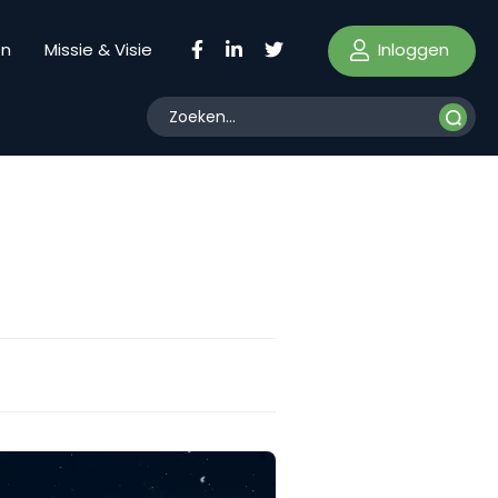
Inloggen
en
Missie & Visie