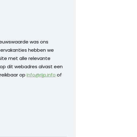
 nieuwswaarde was ons
mervakanties hebben we
te met alle relevante
 op dit webadres alvast een
ereikbaar op
info@rijp.info
of