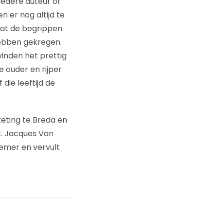
Iedere auteur of
er nog altijd te
at de begrippen
hebben gekregen.
inden het prettig
 ouder en rijper
die leeftijd de
eting te Breda en
. Jacques Van
emer en vervult