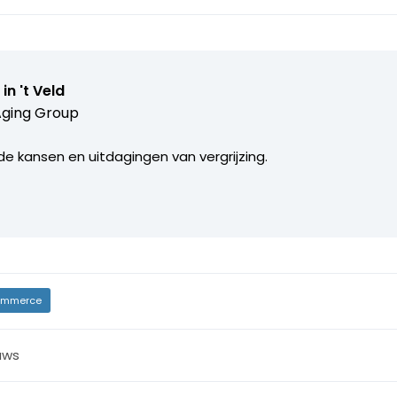
 in 't Veld
Aging Group
e kansen en uitdagingen van vergrijzing.
mmerce
uws