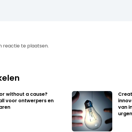
 reactie te plaatsen.
kelen
 or without a cause?
Creat
ll voor ontwerpers en
innov
aren
van i
urgen