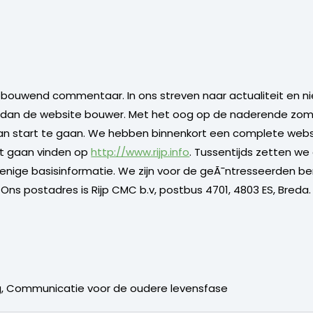
 je opbouwend commentaar. In ons streven naar actualiteit en
r dan de website bouwer. Met het oog op de naderende zo
n start te gaan. We hebben binnenkort een complete websi
unt gaan vinden op
http://www.rijp.info
. Tussentijds zetten we
enige basisinformatie. We zijn voor de geÃ¯ntresseerden b
Ons postadres is Rijp CMC b.v, postbus 4701, 4803 ES, Breda.
ng, Communicatie voor de oudere levensfase