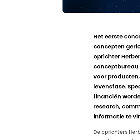
Het eerste conc
concepten gerich
oprichter Herber
conceptbureau d
voor producten,
levensfase. Spe
financiën word
research, comm
informatie te v
De oprichters Herb