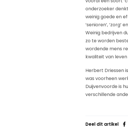
vooral een soort ‘
onderzoeker denkt 
weinig goede en e
‘senioren’, ‘zorg’
Weinig bedrijven d
zo te worden beste
wordende mens reeds
kwaliteit van leven
Herbert Driessen i
was voorheen werk
Duijvenvoorde is h
verschillende ande
Deel dit artikel