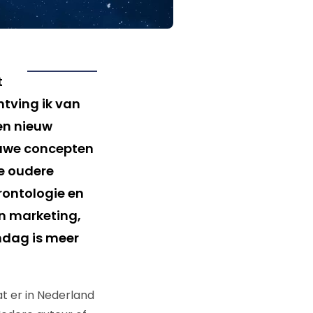
t
ntving ik van
een nieuw
euwe concepten
e oudere
rontologie en
n marketing,
ndag is meer
t er in Nederland