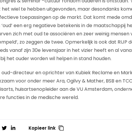
congres & seminar’-cultuur rondom ouderen is ontstaan. ‘
het wiel te hebben uitgevonden, maar desondanks komen 
ffectieve toepassingen op de markt. Dat komt mede omd
 en ‘oud’ een erg negatieve betekenis in de maatschappij 
urven zich met oud te associëren en zeer weinig mensen v
mpeld’, zo zeggen de twee. Opmerkelijk is ook dat RIJP de
 vanaf zijn 30e levensjaar in het vizier heeft en al vanaf 
 bij het ouder worden wil helpen in stand houden.
s oud-directeur en oprichter van Kubiek Reclame en Mark
zaam voor onder meer Ara, Ogilvy & Mather, BSB en TCC
uisarts, huisartsenopleider aan de VU Amsterdam, ondern
re functies in de medische wereld.
Kopieer link