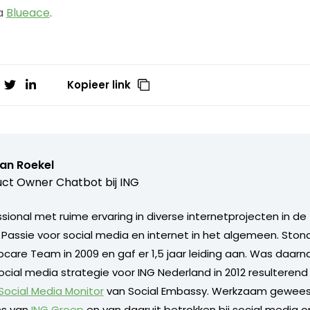
a
Blueace
.
Kopieer link
van Roekel
ct Owner Chatbot bij ING
ional met ruime ervaring in diverse internetprojecten in de 
. Passie voor social media en internet in het algemeen. Sto
care Team in 2009 en gaf er 1,5 jaar leiding aan. Was daarn
ocial media strategie voor ING Nederland in 2012 resulterend
 Social Media Monitor
van Social Embassy. Werkzaam geweest
s van
ING Groep
en van daaruit betrokken bij social media o