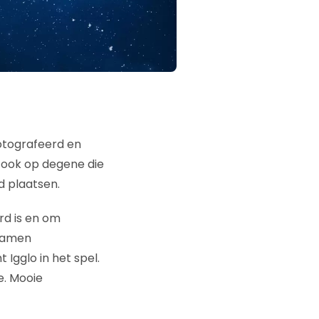
fotografeerd en
ook op degene die
d plaatsen.
rd is en om
 samen
Igglo in het spel.
e. Mooie