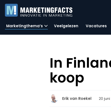
Marketingthema’s
Veelgelezen
Vacatures
In Finlan
koop
20 juni
Erik van Roekel