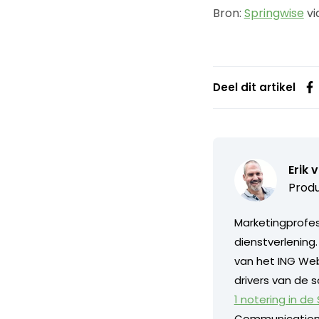
Bron:
Springwise
vi
Deel dit artikel
Erik 
Produ
Marketingprofess
dienstverlening
van het ING Web
drivers van de s
1 notering in de
Communication