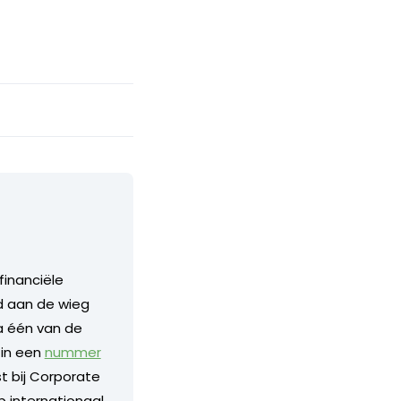
financiële
nd aan de wieg
a één van de
 in een
nummer
 bij Corporate
p internationaal