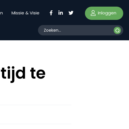
Inloggen
en
Missie & Visie
tijd te