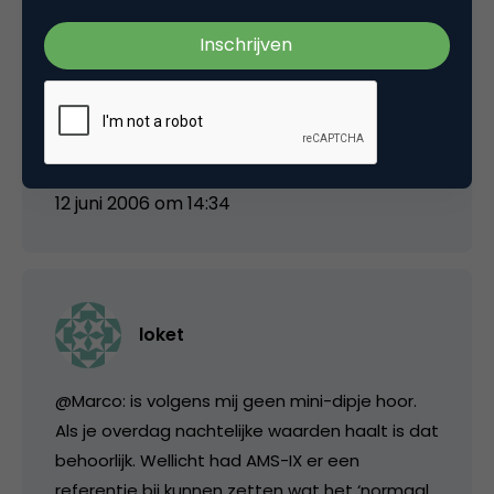
ook in belgie wat minder bezoekers op de
websites maar de conversie ratio op onze
websites blijft op peil. Dus laat het goede
weer maar aanhouden
12 juni 2006 om 14:34
loket
@Marco: is volgens mij geen mini-dipje hoor.
Als je overdag nachtelijke waarden haalt is dat
behoorlijk. Wellicht had AMS-IX er een
referentie bij kunnen zetten wat het ‘normaal