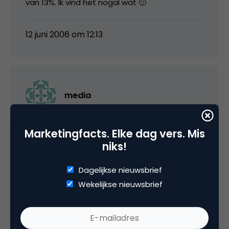
van 13%. Ik vind het nogal wat 🙂
12 juni 2006 om 12:13
media
Okay, het is iets meer dan een minidipje 😉
Marketingfacts. Elke dag vers. Mis
niks!
12 juni 2006 om 12:17
Dagelijkse nieuwsbrief
Wekelijkse nieuwsbrief
Svinus