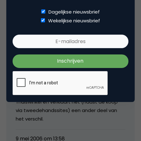
Dagelijkse nieuwsbrief
media
Wekelijkse nieuwsbrief
Vanmiddag even contact gehad met Peter
Wiegman mbt het grote verschil tov de
Thuiswinkel Monitor. Thuiswinkel vraagt aan de
gehele populatie terwijl de STIR haar vraagt
stelt aan de online populatie. 79% koopt
nieuwe producten/diensten online bij STIR, dat
is 55,3% van de totale populatie. Daarmee
komt het percentage al aardig in de buurt van
Thuiswinkel en verklaart het (naast de koop
via tweedehandssites) een ander deel van
het verschil.
9 mei 2006 om 13:58