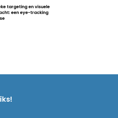
ieke targeting en visuele
cht: een eye-tracking
se
iks!