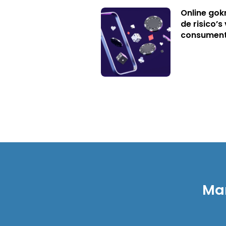
Online gok
de risico’
consumen
Mar