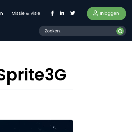
Inloggen
en
Missie & Visie
Sprite3G