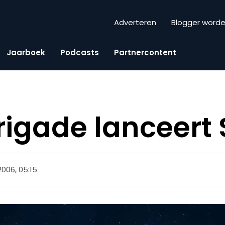
Adverteren
Blogger word
Jaarboek
Podcasts
Partnercontent
rigade lanceert 
2006, 05:15