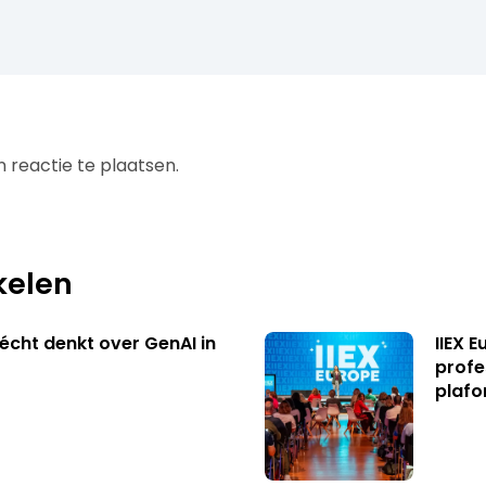
 reactie te plaatsen.
kelen
écht denkt over GenAI in
IIEX 
profe
plafo