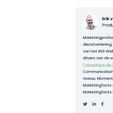
Erik 
Produ
Marketingprofess
dienstverlening
van het ING Web
drivers van de s
1 notering in de
Communication
niveau. Momentee
Marketingfacts
Marketingfacts o