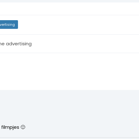
vertising
ne advertising
 filmpjes 🙂