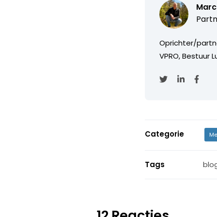
Marc
Partn
Oprichter/partn
VPRO, Bestuur Lu
Categorie
Me
Tags
blo
12 Reacties