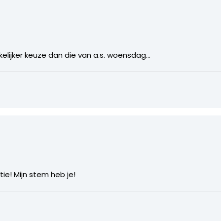
elijker keuze dan die van a.s. woensdag…
ie! Mijn stem heb je!