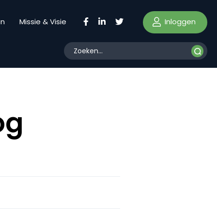
Inloggen
en
Missie & Visie
og