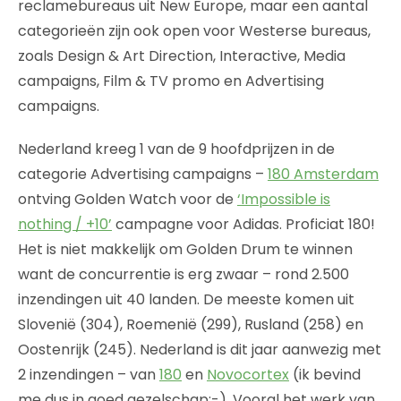
reclamebureaus uit New Europe, maar een aantal
categorieën zijn ook open voor Westerse bureaus,
zoals Design & Art Direction, Interactive, Media
campaigns, Film & TV promo en Advertising
campaigns.
Nederland kreeg 1 van de 9 hoofdprijzen in de
categorie Advertising campaigns –
180 Amsterdam
ontving Golden Watch voor de
‘Impossible is
nothing / +10’
campagne voor Adidas. Proficiat 180!
Het is niet makkelijk om Golden Drum te winnen
want de concurrentie is erg zwaar – rond 2.500
inzendingen uit 40 landen. De meeste komen uit
Slovenië (304), Roemenië (299), Rusland (258) en
Oostenrijk (245). Nederland is dit jaar aanwezig met
2 inzendingen – van
180
en
Novocortex
(ik bevind
me dus in goed gezelschap:-). Vooral het werk van