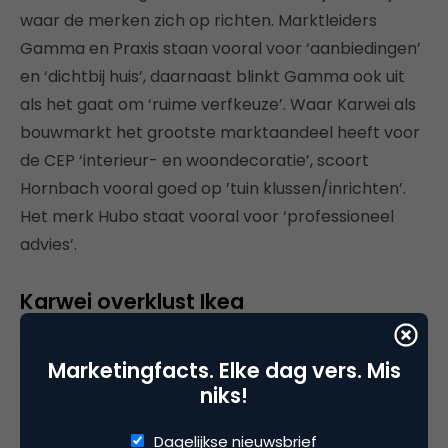
waar de merken zich op richten. Marktleiders
Gamma en Praxis staan vooral voor ‘aanbiedingen’
en ‘dichtbij huis’, daarnaast blinkt Gamma ook uit
als het gaat om ‘ruime verfkeuze’. Waar Karwei als
bouwmarkt het grootste marktaandeel heeft voor
de CEP ‘interieur- en woondecoratie’, scoort
Hornbach vooral goed op ’tuin klussen/inrichten’.
Het merk Hubo staat vooral voor ‘professioneel
advies’.
Karwei overklust Ikea
Karwei heeft met z’n strategie ingezet op een
Marketingfacts. Elke dag vers. Mis
bouwmarkt met mooie interieur- en
niks!
woondecoratie. En met succes want het wint
marktaandeel en heeft een concurrent aan Ikea.
Dagelijkse nieuwsbrief