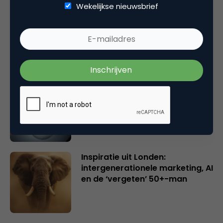
Wekelijkse nieuwsbrief
Rebel with or without a cause?
Wake-upcall voor ontwerpers
en merkeigenaren
Creatieve sector als aanjager
van innovatie en ontsluiter en
verbinder van industrieën
belangrijker en urgenter dan
ooit
Inspiratie uit Londen:
intergenerationele marketing, AI
en de ‘vergeten’ 50+-man