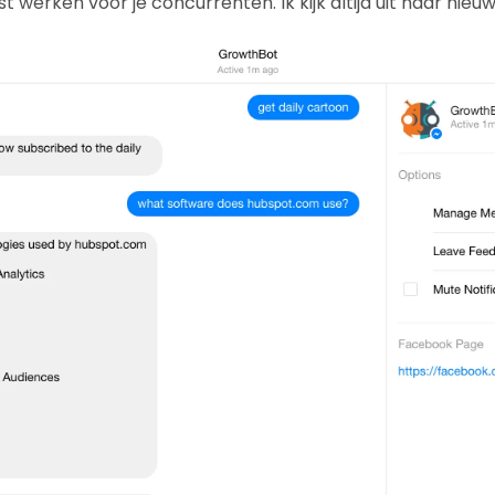
 werken voor je concurrenten. Ik kijk altijd uit naar nieuw