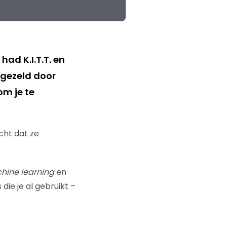
ad K.I.T.T. en
gezeld door
m je te
cht dat ze
ine learning
en
ie je al gebruikt –