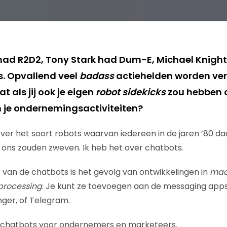
had R2D2, Tony Stark had Dum-E, Michael Knight h
. Opvallend veel
badass
actiehelden worden ver
at als jij ook je eigen
robot sidekicks
zou hebben o
 je ondernemingsactiviteiten?
over het soort robots waarvan iedereen in de jaren ’80 da
ons zouden zweven. Ik heb het over chatbots.
an de chatbots is het gevolg van ontwikkelingen in
mach
processing
. Je kunt ze toevoegen aan de messaging apps d
nger, of Telegram.
ge chatbots voor ondernemers en marketeers.