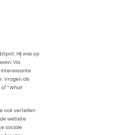
bSpot. Hij was op
uwen. Via
 interessante
r. Vragen als
 of “
What
je ook vertellen
lde website
ke sociale