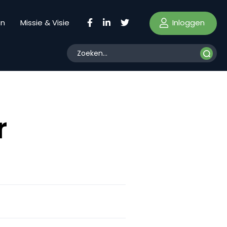
Inloggen
en
Missie & Visie
r