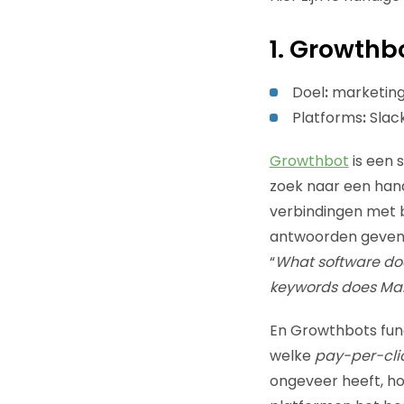
1.
Growthb
Doel
:
marketing
Platforms
:
Slack
Growthbot
is een 
zoek naar een han
verbindingen met 
antwoorden geven d
“
What software doe
keywords does Mark
En Growthbots funct
welke
pay-per-cli
ongeveer heeft, ho