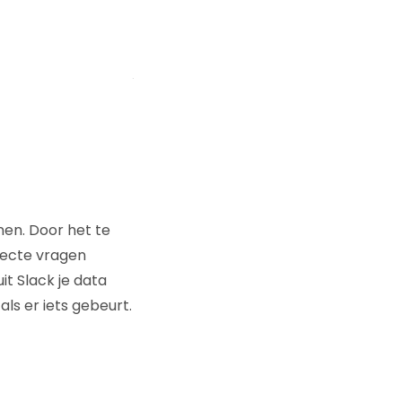
nen. Door het te
irecte vragen
it Slack je data
ls er iets gebeurt.