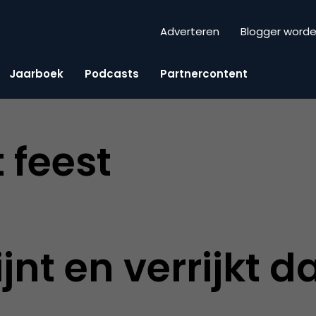
Adverteren
Blogger word
Jaarboek
Podcasts
Partnercontent
t feest
ijnt en verrijkt d