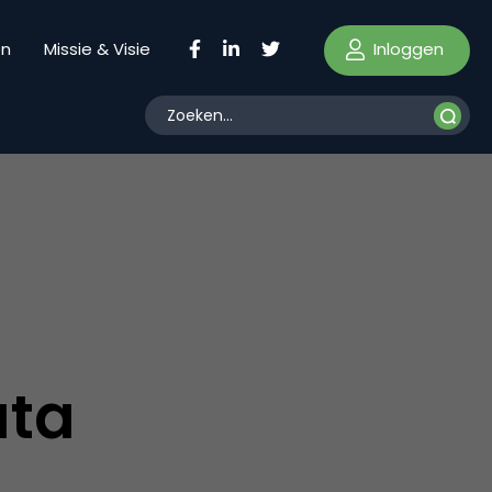
Inloggen
en
Missie & Visie
ata