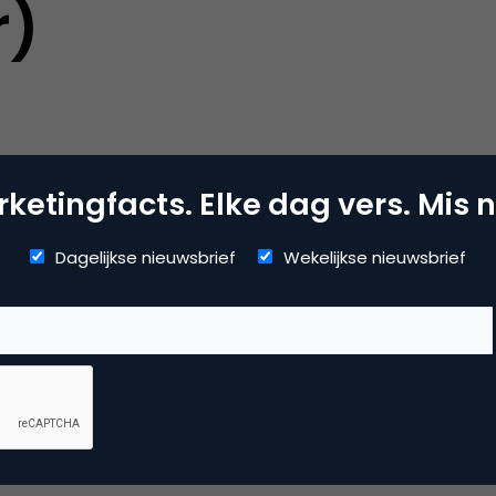
r)
212 Amsterdam g
ketingfacts. Elke dag vers. Mis n
Dagelijkse nieuwsbrief
Wekelijkse nieuwsbrief
 212 Amsterdam