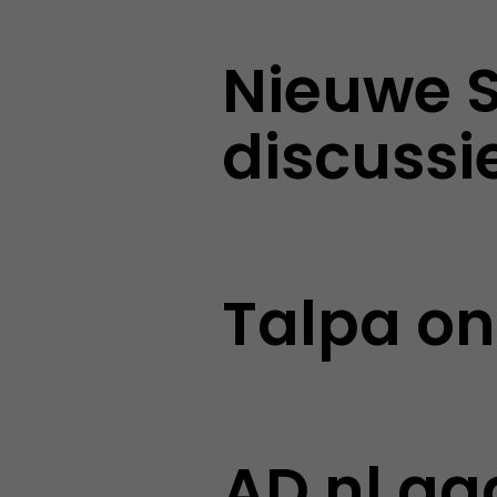
Nieuwe ST
discussi
Talpa on
AD.nl ga