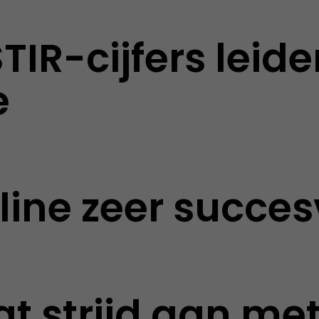
IR-cijfers leide
e
line zeer succes
at strijd aan met