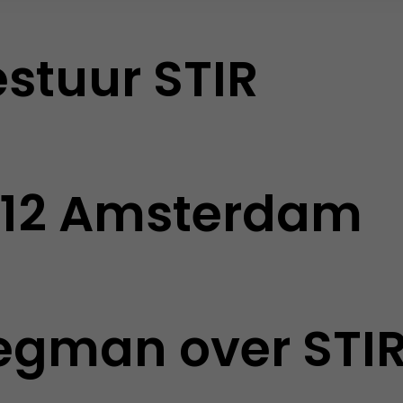
stuur STIR
 212 Amsterdam
egman over STI