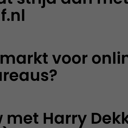
f.nl
 markt voor onli
reaus?
w met Harry Dek