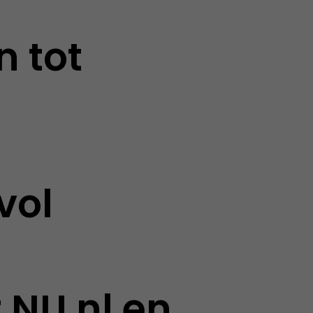
n tot
vol
 NU.nl en