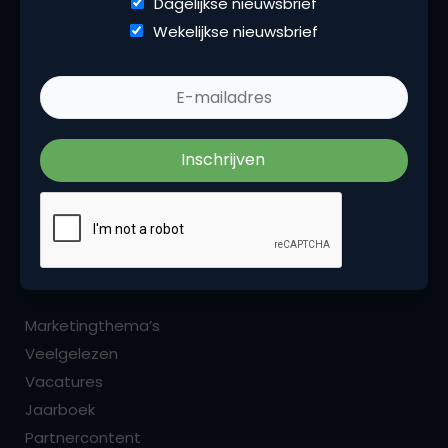
Dagelijkse nieuwsbrief
Wekelijkse nieuwsbrief
Marketingfacts is een beetje van ons allemaal,
iedere dag vers. Wij zijn hét platform voor
marketingprofessionals. Het zijn de insights,
podcasts, blogs, opinies en recencies die ons als
marketingcommunity binden.
Menu
Marketingthema’s
Veelgelezen
Vacatures
Jaarboek
Partnercontent