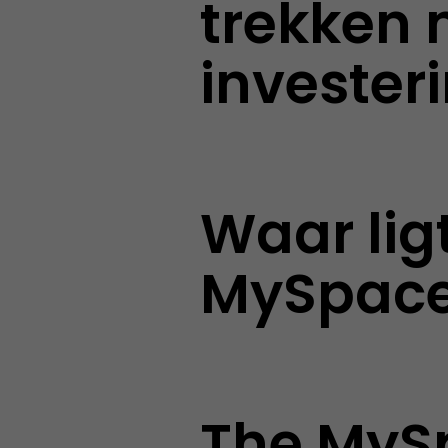
trekken 
invester
Waar lig
MySpac
The MyS