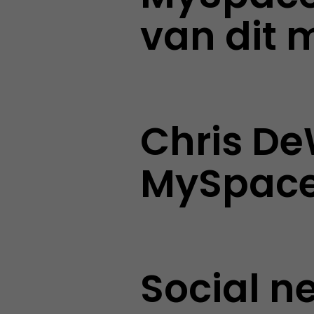
van dit
Chris De
MySpac
Social n