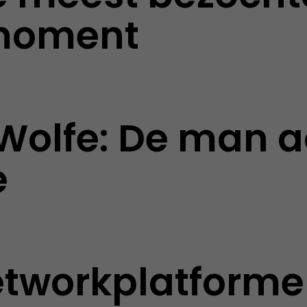
 moment
Wolfe: De man a
e
etworkplatform