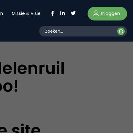
Inloggen
en
Missie & Visie
elenruil
oo!
 site