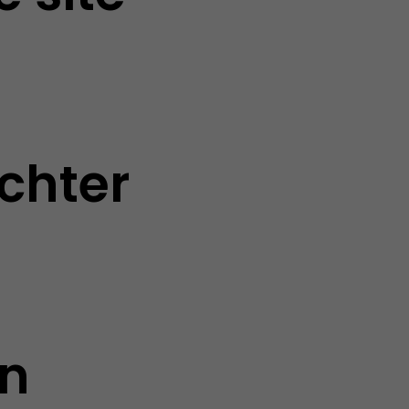
chter
en