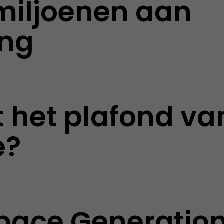
miljoenen aan
ing
t het plafond va
e?
pace Generatio