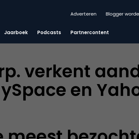
Adverteren
Blogger word
Jaarboek
Podcasts
Partnercontent
p. verkent aand
MySpace en Yah
meest bezochte