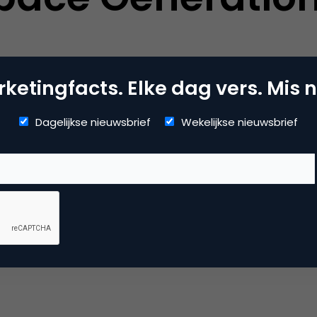
ketingfacts. Elke dag vers. Mis n
pace Generatio
Dagelijkse nieuwsbrief
Wekelijkse nieuwsbrief
 voor werkzaa
cht