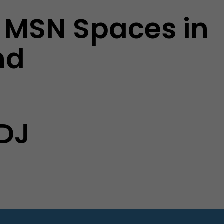
n MSN Spaces in
nd
 DJ