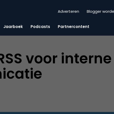
Adverteren
Blogger word
Jaarboek
Podcasts
Partnercontent
RSS voor interne
catie