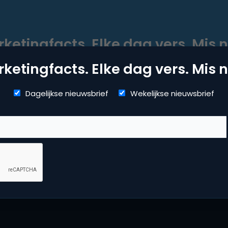
ketingfacts. Elke dag vers. Mis n
ketingfacts. Elke dag vers. Mis n
Dagelijkse nieuwsbrief
Wekelijkse nieuwsbrief
Dagelijkse nieuwsbrief
Wekelijkse nieuwsbrief