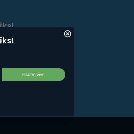
iks!
iks!