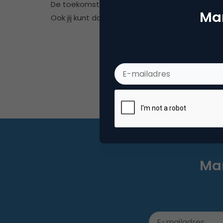
De toekomst vraagt om ethische marketing -
Mar
Ook jij kunt daar morgen mee beginnen.
Mar