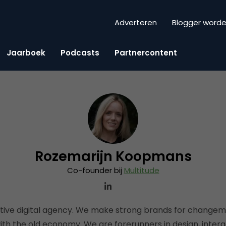
Adverteren
Blogger word
Jaarboek
Podcasts
Partnercontent
Rozemarijn Koopmans
Co-founder bij
Multitude
eative digital agency. We make strong brands for changem
h the old economy. We are forerunners in design, interac