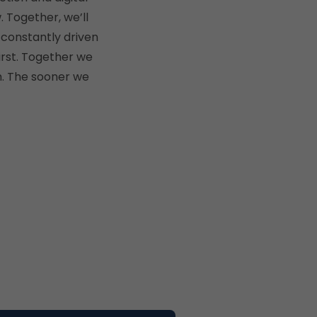
 Together, we’ll
 constantly driven
irst. Together we
m. The sooner we