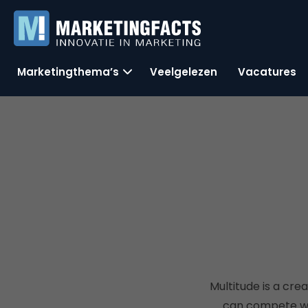
Marketingthema’s
Veelgelezen
Vacatures
Multitude is a cr
can compete wit