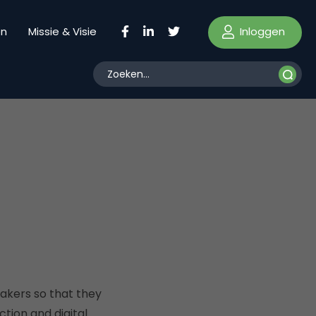
Inloggen
en
Missie & Visie
akers so that they
tion and digital