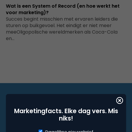
Wat is een System of Record (en hoe werkt het
voor marketing)?
Succes begint misschien met ervaren leiders die
sturen op buikgevoel. Het eindigt er niet meer
meeOligopolische wereldmerken als Coca-Cola
en…
Marketingfacts. Elke dag vers. Mis niks!
Marketingfacts. Elke dag vers. Mis
niks!
Dagelijkse nieuwsbrief
Dagelijkse nieuwsbrief