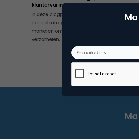
klantervaring
In deze blogpost deelt Becki Francis, directeur
Mar
retail strategie EMEA bij Movable Ink, drie
manieren om zero- en first-party data te
verzamelen.
Mar