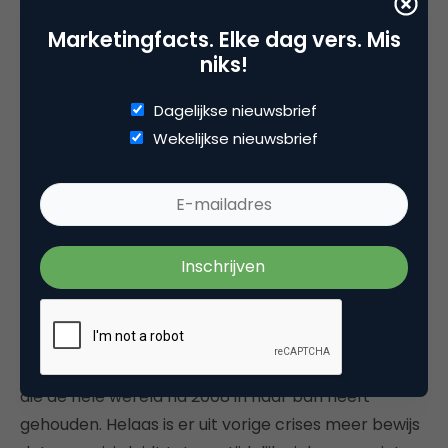
‘hogere’ behoeften. Die groei zorgt voor een
Marketingfacts. Elke dag vers. Mis
spanningsveld tussen de voor- en nadelen van
niks!
massa consumptie. Milieuproblematiek, hebzucht,
congestie, uitbuiting, ruimtegebrek, stress,
Dagelijkse nieuwsbrief
onveiligheid, het verwaarlozen van privacy en
Wekelijkse nieuwsbrief
toenemende verschillen tussen arm en rijk hebben
een sterke relatie met de hartstochtelijke
materiële consumptie van de laatste decennia.
Tegenover zegeningen staan dus ook aanzienlijke
nadelen en onrechtvaardigheden.
Velen zetten vraagtekens bij de huidige
economische en maatschappelijke ordening. En dat
is nog eens versterkt door de economische crisis
die de hele wereld na 2008 in haar ban heeft
gehouden. Helaas is er uit vorige crises meer bewijs