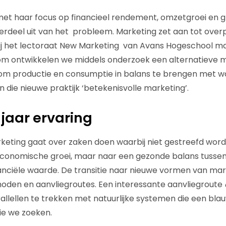
et haar focus op financieel rendement, omzetgroei en g
rdeel uit van het probleem. Marketing zet aan tot over
j het lectoraat New Marketing
van Avans Hogeschool ma
om ontwikkelen we middels onderzoek een alternatieve m
 om productie en consumptie in balans te brengen met w
 die nieuwe praktijk ‘betekenisvolle marketing’.
 jaar ervaring
keting gaat over zaken doen waarbij niet gestreefd word
economische groei, maar naar een gezonde balans tussen 
anciële waarde. De transitie naar nieuwe vormen van ma
oden en aanvliegroutes. Een interessante aanvliegroute
llellen te trekken met natuurlijke systemen die een blau
ie we zoeken.