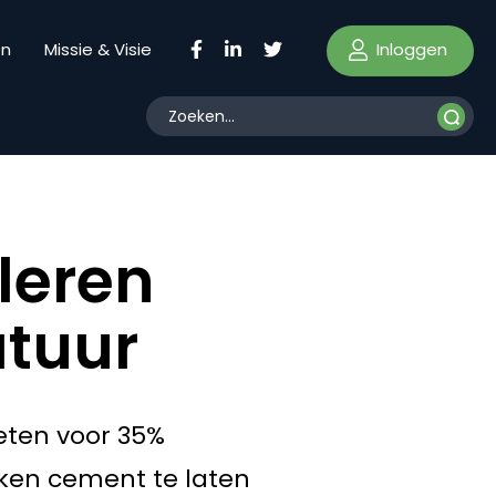
Inloggen
en
Missie & Visie
leren
atuur
eten voor 35%
ken cement te laten