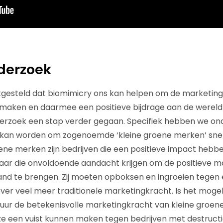
derzoek
gesteld dat biomimicry ons kan helpen om de marketingp
 maken en daarmee een positieve bijdrage aan de wereld t
derzoek een stap verder gegaan. Specifiek hebben we on
 kan worden om zogenoemde ‘kleine groene merken’ snell
oene merken zijn bedrijven die een positieve impact hebbe
aar die onvoldoende aandacht krijgen om de positieve m
and te brengen. Zij moeten opboksen en ingroeien tegen
over veel meer traditionele marketingkracht. Is het mogel
atuur de betekenisvolle marketingkracht van kleine groe
ze een vuist kunnen maken tegen bedrijven met destruct