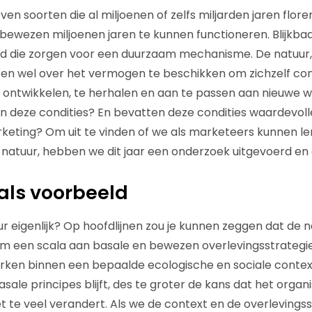
en soorten die al miljoenen of zelfs miljarden jaren florer
wezen miljoenen jaren te kunnen functioneren. Blijkbaa
rd die zorgen voor een duurzaam mechanisme. De natuur,
en wel over het vermogen te beschikken om zichzelf con
ontwikkelen, te herhalen en aan te passen aan nieuwe w
an deze condities? En bevatten deze condities waardevoll
keting? Om uit te vinden of we als marketeers kunnen ler
de natuur, hebben we dit jaar een onderzoek uitgevoerd en
als voorbeeld
r eigenlijk? Op hoofdlijnen zou je kunnen zeggen dat de n
t om een scala aan basale en bewezen overlevingsstrategi
rken binnen een bepaalde ecologische en sociale context
asale principes blijft, des te groter de kans dat het organ
et te veel verandert. Als we de context en de overlevings