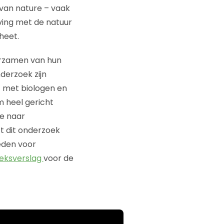
van nature – vaak
ving met de natuur
heet.
urzamen van hun
derzoek zijn
 met biologen en
 heel gericht
ie naar
ft dit onderzoek
eden voor
eksverslag
voor de