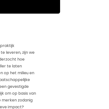
raktijk
e leveren, zijn we
derzocht hoe
er te laten
n op het milieu en
aatschappelijke
 een gevestigde
ijk om op basis van
ne merken zodanig
ieve impact?