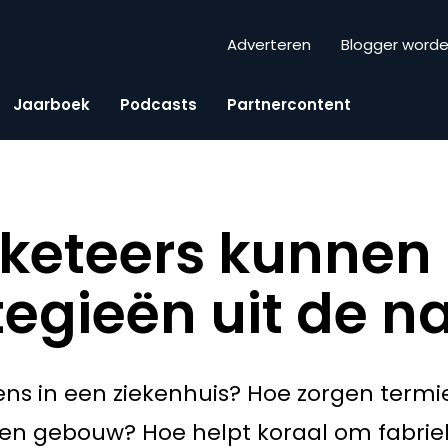
Adverteren
Blogger word
Jaarboek
Podcasts
Partnercontent
keteers kunnen 
tegieën uit de n
ens in een ziekenhuis? Hoe zorgen termi
een gebouw? Hoe helpt koraal om fabrie