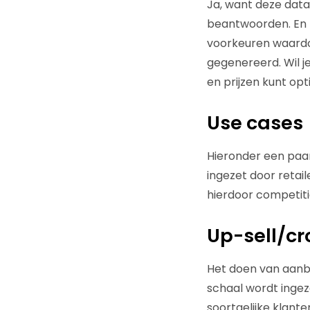
Ja, want deze dat
beantwoorden. En 
voorkeuren waardo
gegenereerd. Wil j
en prijzen kunt opt
Use cases
Hieronder een paa
ingezet door retai
hierdoor competit
Up-sell/cr
Het doen van aanbev
schaal wordt ingez
soortgelijke klant