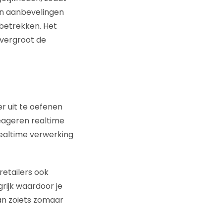
en aanbevelingen
 betrekken. Het
 vergroot de
r uit te oefenen
eageren realtime
realtime verwerking
etailers ook
grijk waardoor je
 kan zoiets zomaar