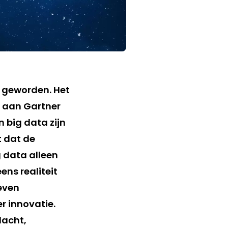
jk geworden. Het
et aan Gartner
 big data zijn
t dat de
 data alleen
ns realiteit
even
r innovatie.
dacht,