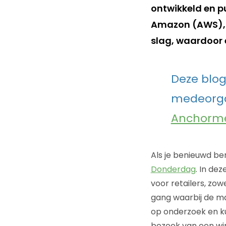
ontwikkeld en p
Amazon (AWS), 
slag, waardoor 
Deze blog
medeorga
Anchorm
Als je benieuwd b
Donderdag
. In de
voor retailers, zowe
gang waarbij de m
op onderzoek en ku
bezoek van een win