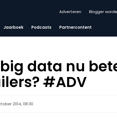
Adverteren
Blogger word
Jaarboek
Podcasts
Partnercontent
big data nu be
ailers? #ADV
ktober 2014, 08:30