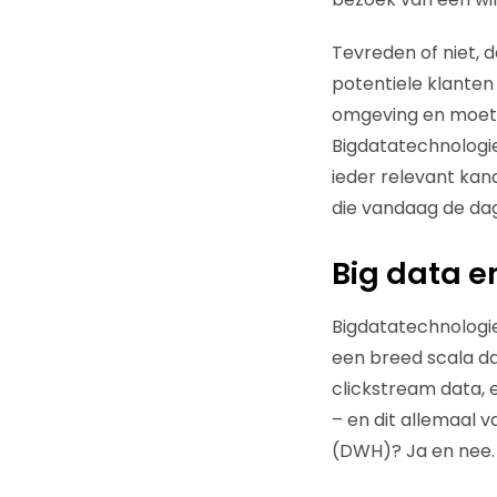
Tevreden of niet, 
potentiele klanten
omgeving en moete
Bigdatatechnologie
ieder relevant kan
die vandaag de dag
Big data 
Bigdatatechnologie
een breed scala da
clickstream data, 
– en dit allemaal v
(DWH)? Ja en nee.