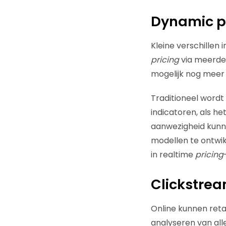
Dynamic p
Kleine verschillen 
pricing
via meerder
mogelijk nog meer v
Traditioneel wordt
indicatoren, als he
aanwezigheid kunn
modellen te ontwik
in realtime
pricing
Clickstre
Online kunnen reta
analyseren van all