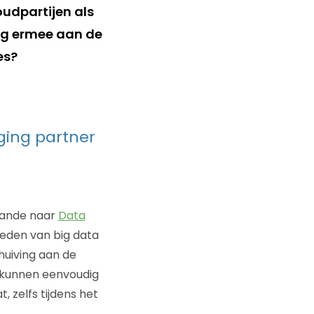
udpartijen als
ig ermee aan de
es?
ing partner
aande naar
Data
ieden van big data
chuiving aan de
 kunnen eenvoudig
 zelfs tijdens het