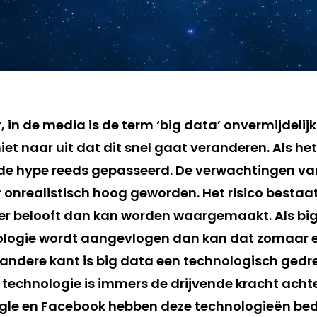
r, in de media is de term ‘big data’ onvermijdeli
niet naar uit dat dit snel gaat veranderen. Als h
a de hype reeds gepasseerd. De verwachtingen van
 onrealistisch hoog geworden. Het risico bestaa
r belooft dan kan worden waargemaakt. Als big
logie wordt aangevlogen dan kan dat zomaar ee
andere kant is big data een technologisch gedr
 technologie is immers de drijvende kracht achte
ogle en Facebook hebben deze technologieën be