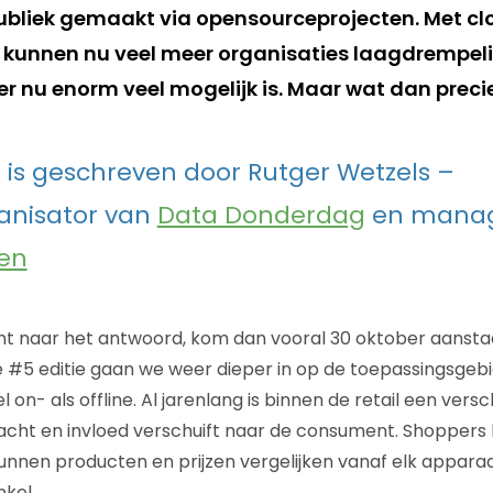
ubliek gemaakt via opensourceprojecten. Met clo
kunnen nu veel meer organisaties laagdrempel
er nu enorm veel mogelijk is. Maar wat dan preci
 is geschreven door Rutger Wetzels –
nisator van
Data Donderdag
en manag
en
ent naar het antwoord, kom dan vooral 30 oktober aanst
ze #5 editie gaan we weer dieper in op de toepassingsgeb
l on- als offline. Al jarenlang is binnen de retail een vers
acht en invloed verschuift naar de consument. Shoppers
nnen producten en prijzen vergelijken vanaf elk apparaat,
kel.