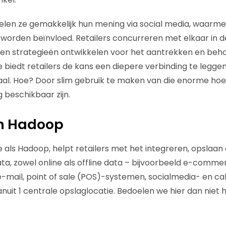
delen ze gemakkelijk hun mening via social media, waarm
 worden beïnvloed. Retailers concurreren met elkaar in 
n strategieën ontwikkelen voor het aantrekken en beho
 biedt retailers de kans een diepere verbinding te legge
aal. Hoe? Door slim gebruik te maken van die enorme ho
 beschikbaar zijn.
en Hadoop
 als Hadoop, helpt retailers met het integreren, opslaan
ta, zowel online als offline data – bijvoorbeeld e-comme
e-mail, point of sale (POS)-systemen, socialmedia- en c
anuit 1 centrale opslaglocatie. Bedoelen we hier dan niet 