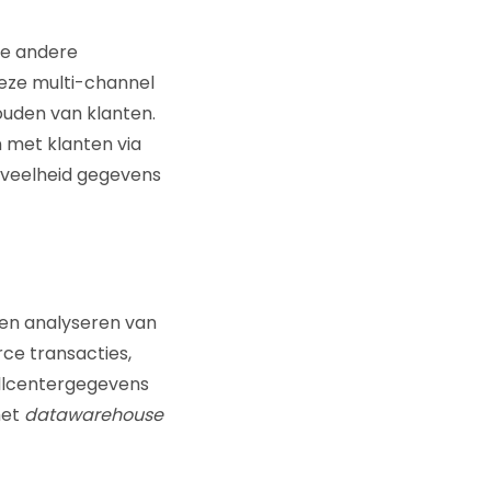
ee andere
deze multi-channel
uden van klanten.
n met klanten via
eveelheid gegevens
 en analyseren van
rce transacties,
allcentergegevens
het
datawarehouse