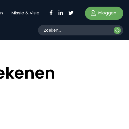
Inloggen
en
Missie & Visie
tekenen