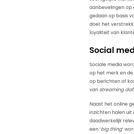
aanbevelingen op d
gedaan op basis va
doel: het verstrek
loyaliteit van kla
Social med
Sociale media word
op het merk en de 
op berichten of ko
van
streaming dat
Naast het online g
inzichten halen uit 
daadwerkelijk relev
een ‘
big thing
’ wor