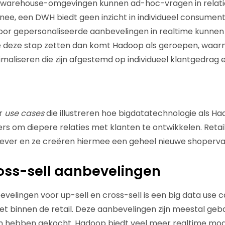
awarehouse-omgevingen kunnen ad-hoc-vragen in relatief
nee, een DWH biedt geen inzicht in individueel consume
or gepersonaliseerde aanbevelingen in realtime kunne
e deze stap zetten dan komt Hadoop als geroepen, waarm
imaliseren die zijn afgestemd op individueel klantgedrag 
r
use cases
die illustreren hoe bigdatatechnologie als H
lers om diepere relaties met klanten te ontwikkelen. Reta
iever en ze creëren hiermee een geheel nieuwe shoperva
oss-sell aanbevelingen
elingen voor up-sell en cross-sell is een big data use ca
et binnen de retail. Deze aanbevelingen zijn meestal ge
en hebben gekocht. Hadoop biedt veel meer realtime mog