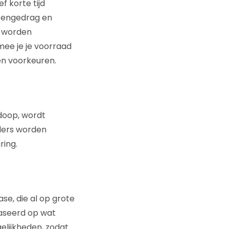
 korte tijd
ntengedrag en
n worden
ee je je voorraad
en voorkeuren.
adoop, wordt
ilers worden
ring.
se, die al op grote
baseerd op wat
elijkheden, zodat