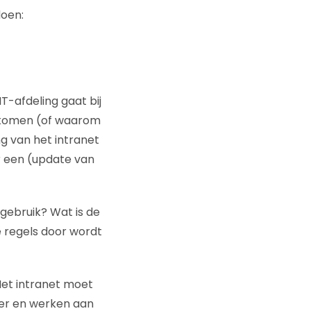
doen:
T-afdeling gaat bij
t komen (of waarom
g van het intranet
r een (update van
gebruik? Wat is de
e regels door wordt
 Het intranet moet
er en werken aan