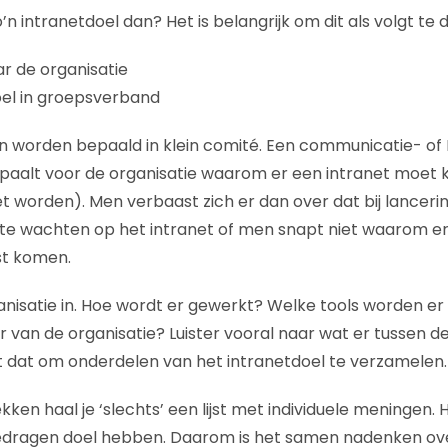
’n intranetdoel dan? Het is belangrijk om dit als volgt te 
ar de organisatie
oel in groepsverband
n worden bepaald in klein comité. Een communicatie- of I
bepaalt voor de organisatie waarom er een intranet moe
 worden). Men verbaast zich er dan over dat bij lancerin
t te wachten op het intranet of men snapt niet waarom e
st komen.
isatie in. Hoe wordt er gewerkt? Welke tools worden er 
r van de organisatie? Luister vooral naar wat er tussen d
 dat om onderdelen van het intranetdoel te verzamelen.
kken haal je ‘slechts’ een lijst met individuele meningen.
edragen doel hebben. Daarom is het samen nadenken ov