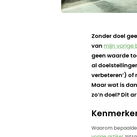
Zonder doel geen
van
mijn vorige 
geen waarde toe
al doelstellinge
verbeteren’) of 
Maar wat is dan 
zo’n doel? Dit a
Kenmerken
Waarom bepaalde (e
vorige artikel
. Int