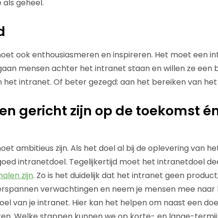
 als geheel.
d
oet ook enthousiasmeren en inspireren. Het moet een int
gaan mensen achter het intranet staan en willen ze een b
 het intranet. Of beter gezegd: aan het bereiken van het 
en gericht zijn op de toekomst én
et ambitieus zijn. Als het doel al bij de oplevering van he
 goed intranetdoel. Tegelijkertijd moet het intranetdoel d
alen zijn
. Zo is het duidelijk dat het intranet geen produ
overspannen verwachtingen en neem je mensen mee naar
oel van je intranet. Hier kan het helpen om naast een doe
ëren. Welke stappen kunnen we op korte- en lange-termi