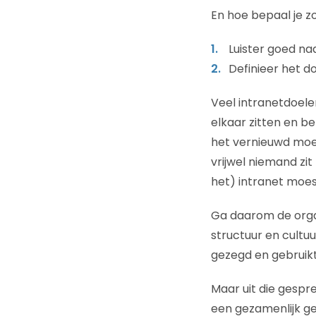
En hoe bepaal je zo
Luister goed na
Definieer het d
Veel intranetdoele
elkaar zitten en 
het vernieuwd moet
vrijwel niemand zi
het) intranet moe
Ga daarom de organ
structuur en cultuu
gezegd en gebruikt
Maar uit die gespre
een gezamenlijk g