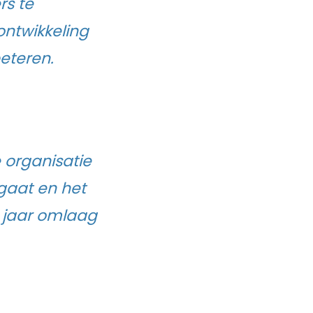
rs te
ntwikkeling
eteren.
 organisatie
gaat en het
r jaar omlaag