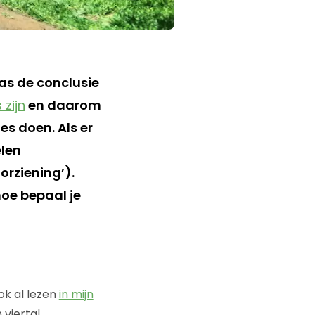
was de conclusie
 zijn
en daarom
s doen. Als er
elen
orziening’).
hoe bepaal je
ok al lezen
in mijn
 viertal