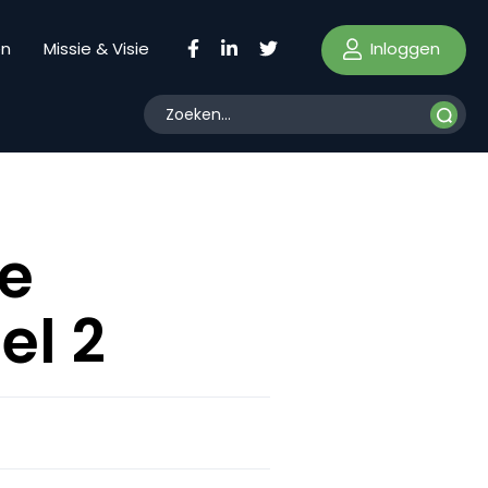
Inloggen
en
Missie & Visie
e
el 2