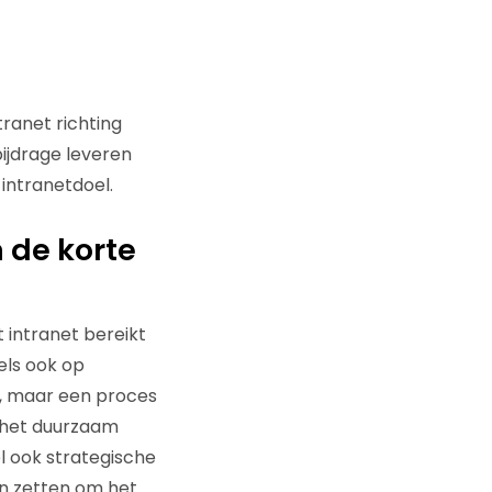
ranet richting
ijdrage leveren
intranetdoel.
 de korte
t intranet bereikt
eels ook op
ct, maar een proces
 het duurzaam
l ook strategische
jn zetten om het