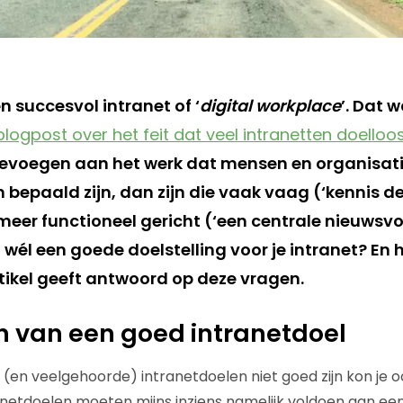
 succesvol intranet of ‘
digital workplace
’. Dat 
blogpost over het feit dat veel intranetten doelloos
voegen aan het werk dat mensen en organisatie
n bepaald zijn, dan zijn die vaak vaag (‘kennis d
meer functioneel gericht (‘een centrale nieuwsvo
wél een goede doelstelling voor je intranet? En 
rtikel geeft antwoord op deze vragen.
 van een goed intranetdoel
n veelgehoorde) intranetdoelen niet goed zijn kon je o
ranetdoelen moeten mijns inziens namelijk voldoen aan een