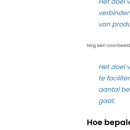
Het doel 
verbinden
van produ
Nog een voorbeeld
Het doel 
te facili
aantal be
gaat.
Hoe bepal