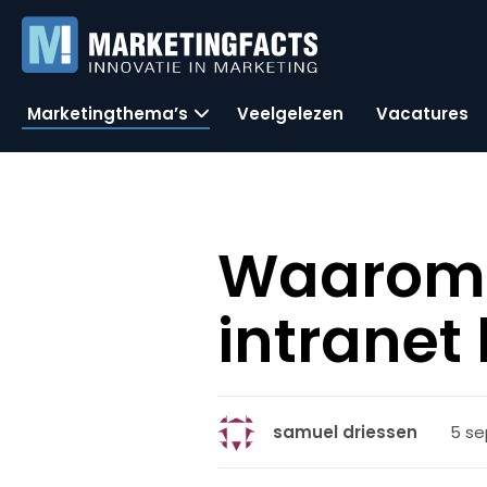
Marketingthema’s
Veelgelezen
Vacatures
Waarom 
intranet 
5 se
samuel driessen