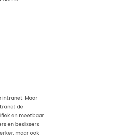
 intranet. Maar
ntranet de
cifiek en meetbaar
ers en beslissers
werker, maar ook