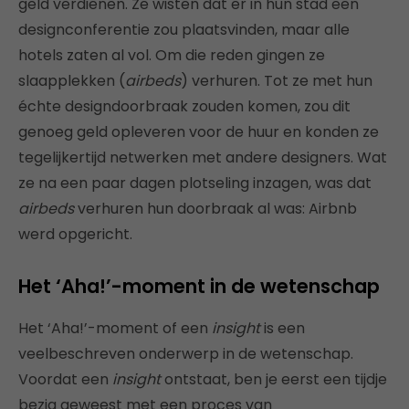
geld verdienen. Ze wisten dat er in hun stad een
designconferentie zou plaatsvinden, maar alle
hotels zaten al vol. Om die reden gingen ze
slaapplekken (
airbeds
) verhuren. Tot ze met hun
échte designdoorbraak zouden komen, zou dit
genoeg geld opleveren voor de huur en konden ze
tegelijkertijd netwerken met andere designers. Wat
ze na een paar dagen plotseling inzagen, was dat
airbeds
verhuren hun doorbraak al was: Airbnb
werd opgericht.
Het ‘Aha!’-moment in de wetenschap
Het ‘Aha!’-moment of een
insight
is een
veelbeschreven onderwerp in de wetenschap.
Voordat een
insight
ontstaat, ben je eerst een tijdje
bezig geweest met een proces van