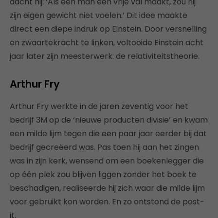
dacht hij: ‘Als een man een vrije val maakt, zou hij
zijn eigen gewicht niet voelen.’ Dit idee maakte
direct een diepe indruk op Einstein. Door versnelling
en zwaartekracht te linken, voltooide Einstein acht
jaar later zijn meesterwerk: de relativiteitstheorie.
Arthur Fry
Arthur Fry werkte in de jaren zeventig voor het
bedrijf 3M op de ‘nieuwe producten divisie’ en kwam
een milde lijm tegen die een paar jaar eerder bij dat
bedrijf gecreëerd was. Pas toen hij aan het zingen
was in zijn kerk, wensend om een boekenlegger die
op één plek zou blijven liggen zonder het boek te
beschadigen, realiseerde hij zich waar die milde lijm
voor gebruikt kon worden. En zo ontstond de post-
it.