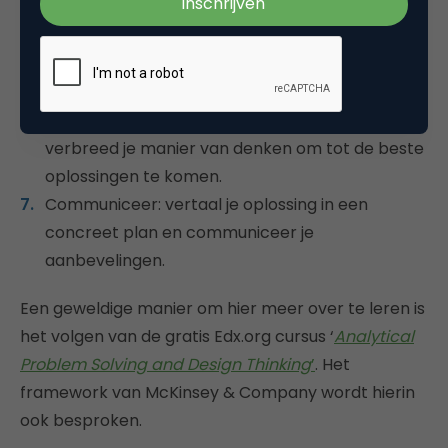
hypotheses gaat testen.
Analyseer je data: gebruik data van interne en
externe bronnen om je vragen te
beantwoorden.
Combineer bevindingen: maak connecties en
verbreed je manier van denken om tot de beste
oplossingen te komen.
Communiceer: vertaal je oplossing in een
concreet plan en communiceer je
aanbevelingen.
Een geweldige manier om hier meer over te leren is
het volgen van de gratis Edx.org cursus ‘
Analytical
Problem Solving and Design Thinking
’
. Het
framework van McKinsey & Company wordt hierin
ook besproken.