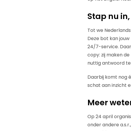
Stap nu in,
Tot we Nederlandst
Deze bot kan jouw 
24/7-service. Daar
copy: zij maken de 
nuttig antwoord te
Daarbij komt nog é
schat aan inzicht 
Meer wete
Op 24 april organi
onder andere a.s.r