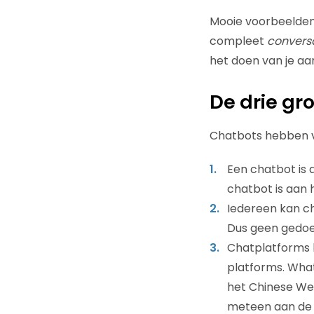
Mooie voorbeelden 
compleet
convers
het doen van je aan
De drie gr
Chatbots hebben vel
Een chatbot is a
chatbot is aan 
Iedereen kan c
Dus geen gedoe
Chatplatforms 
platforms. What
het Chinese WeC
meteen aan de sl