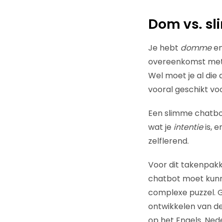
Dom vs. sl
Je hebt
domme
e
overeenkomst met e
Wel moet je al di
vooral geschikt v
Een slimme chatbot 
wat je
intentie
is, e
zelflerend.
Voor dit takenpakke
chatbot moet kunn
complexe puzzel. G
ontwikkelen van de
op het Engels. Ned