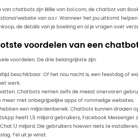
van chatbots zijn Billie van bol.com, de chatbot van Boo
ational
website van a.s.r. Wanneer het jou uitkomt helpen
koop, de details van je boeking en al je vragen over verz
ootste voordelen van een chatbo
e voordelen. De drie belangrijkste zijn:
ltijd beschikbaar. Of het nou nacht is, een feestdag of wa
het werk.
hatten. Chatbots nemen zelfs de meest onervaren gebrui
 meer met onbegrijpelijke apps of rommelige websites.
hebben een miljardenbereik. Chatbots kunnen draaien 
sApp heeft 1,5 miljard gebruikers, Facebook Messenger zo’
hat 1,1 miljard. Die gebruikers hoeven niets te installere
ag. Tel uit je winst.