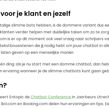
 voor je klant en jezelf
alige slimme bots hebben, is de dommere variant dus ee
klanten verder helpen met duidelijke taken om zo te zor
om is er op dit moment ook veel vraag naar schrijvers v
tekstbouwstenen die jij nodig hebt om jouw chatbot in all
 laten geven op een menselijke manier.
én ding: als je nu start met een domme chatbot, dan heb 
en ervaring wanneer je de slimme chatbots kunt gaan geb
n?
seert Entopic de
Chatbot Conference
in Jaarbeurs Utrech
., Bol.com en Booking.com delen hun ervaringen en tips. E