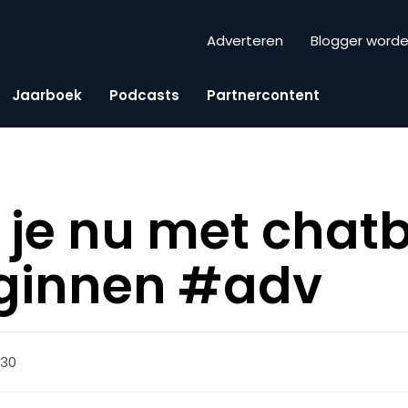
Adverteren
Blogger word
Jaarboek
Podcasts
Partnercontent
je nu met chatb
ginnen #adv
:30