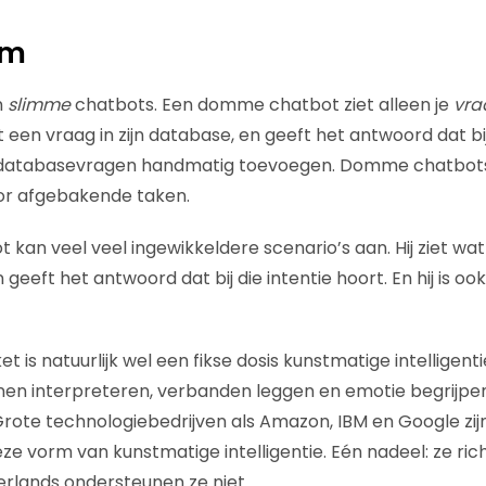
im
n
slimme
chatbots. Een domme chatbot ziet alleen je
vra
en vraag in zijn database, en geeft het antwoord dat bij
e databasevragen handmatig toevoegen. Domme chatbots
oor afgebakende taken.
kan veel veel ingewikkeldere scenario’s aan. Hij ziet wat
n geeft het antwoord dat bij die intentie hoort. En hij is o
t is natuurlijk wel een fikse dosis kunstmatige intelligent
en interpreteren, verbanden leggen en emotie begrijpen
rote technologiebedrijven als Amazon, IBM en Google zij
ze vorm van kunstmatige intelligentie. Eén nadeel: ze ric
erlands ondersteunen ze niet.