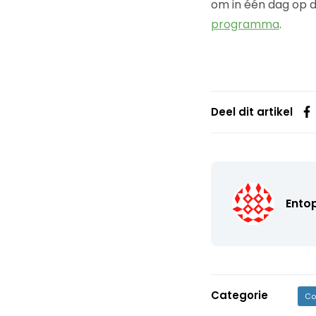
om in één dag op 
programma
.
Deel dit artikel
Ento
Categorie
Co