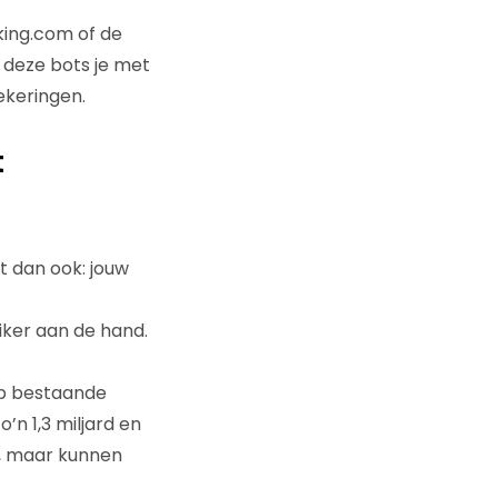
king.com of de
 deze bots je met
ekeringen.
t
t dan ook: jouw
ker aan de hand.
op bestaande
n 1,3 miljard en
n, maar kunnen