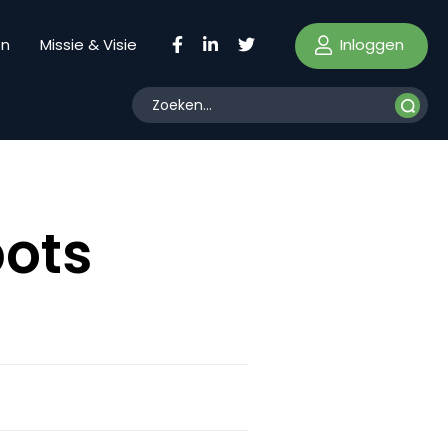
Inloggen
en
Missie & Visie
ots