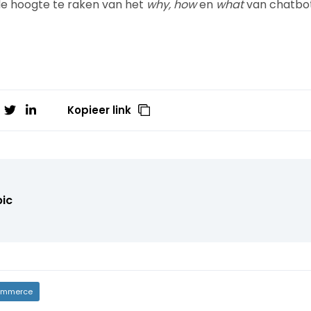
de hoogte te raken van het
why, how
en
what
van chatbo
Kopieer link
pic
mmerce