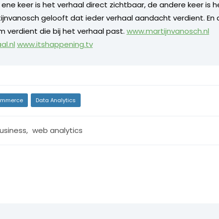
e ene keer is het verhaal direct zichtbaar, de andere keer is 
ijnvanosch gelooft dat ieder verhaal aandacht verdient. En 
 verdient die bij het verhaal past.
www.martijnvanosch.nl
l.nl
www.itshappening.tv
mmerce
Data Analytics
usiness
,
web analytics