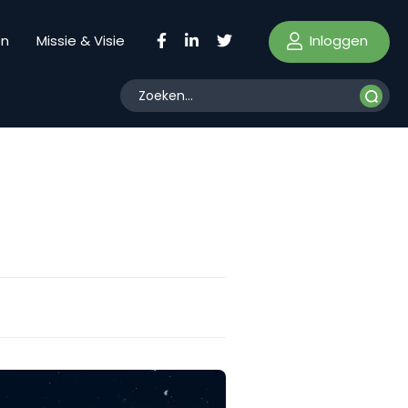
Inloggen
en
Missie & Visie