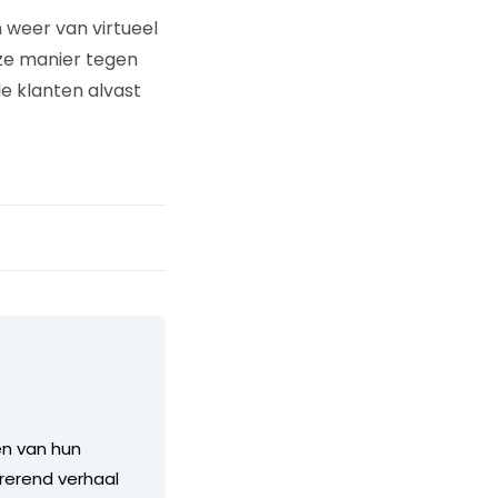
 weer van virtueel
ze manier tegen
e klanten alvast
en van hun
irerend verhaal