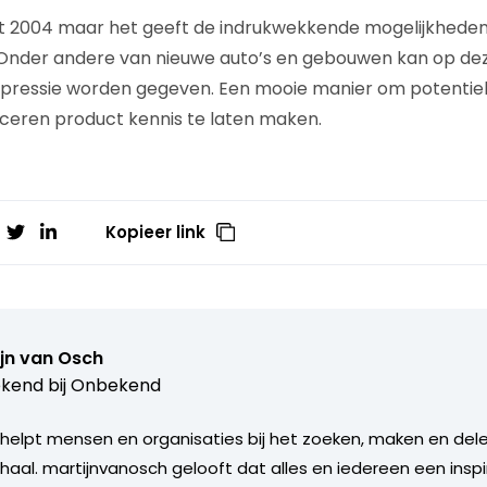
uit 2004 maar het geeft de indrukwekkende mogelijkheden
. Onder andere van nieuwe auto’s en gebouwen kan op de
mpressie worden gegeven. Een mooie manier om potentiel
ceren product kennis te laten maken.
Kopieer link
jn van Osch
kend bij
Onbekend
helpt mensen en organisaties bij het zoeken, maken en del
rhaal. martijnvanosch gelooft dat alles en iedereen een insp