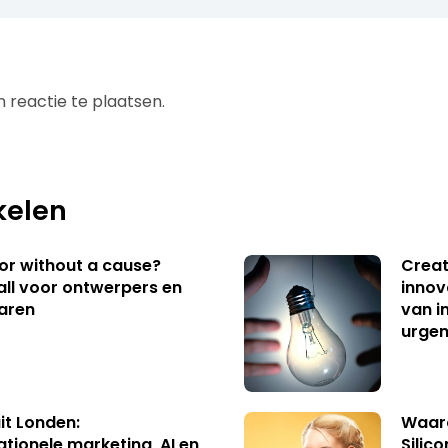
 reactie te plaatsen.
kelen
 or without a cause?
Creat
ll voor ontwerpers en
innov
aren
van i
urgen
uit Londen:
Waaro
ationele marketing, AI en
Silico