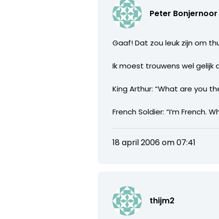
Peter Bonjernoor
Gaaf! Dat zou leuk zijn om th
Ik moest trouwens wel gelijk 
King Arthur: “What are you th
French Soldier: “I’m French. W
18 april 2006 om 07:41
thijm2