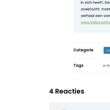
in zich heeft. D
zoektocht. mart
verhaal een vorm
www.videoverhaa
Categorie
Co
Tags
e-b
4 Reacties