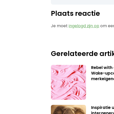
Plaats reactie
Je moet
ingelogd zijn op
om een
Gerelateerde arti
Rebel with
Wake-upca
merkeigen
Inspiratie 
intergener