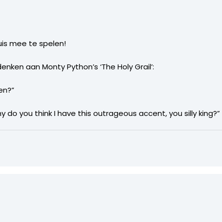
uis mee te spelen!
denken aan Monty Python’s ‘The Holy Grail’:
en?”
hy do you think I have this outrageous accent, you silly king?”