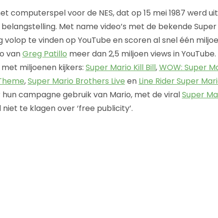
het computerspel voor de NES, dat op 15 mei 1987 werd ui
l belangstelling. Met name video’s met de bekende Super
g volop te vinden op YouTube en scoren al snel één miljoe
eo van
Greg Patillo
meer dan 2,5 miljoen views in YouTube. 
met miljoenen kijkers:
Super Mario Kill Bill
,
WOW: Super M
 Theme
,
Super Mario Brothers Live
en
Line Rider Super Mario
hun campagne gebruik van Mario, met de viral
Super Ma
 niet te klagen over ‘free publicity’.