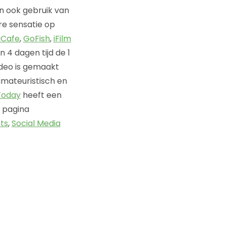
 ook gebruik van
are sensatie op
Cafe
,
GoFish
,
iFilm
n 4 dagen tijd de 1
ideo is gemaakt
 amateuristisch en
Today
heeft een
 pagina
ts
,
Social Media