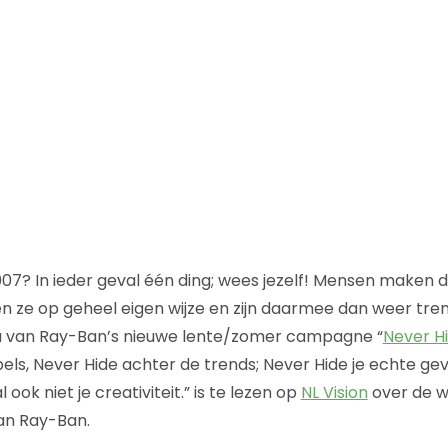
2007? In ieder geval één ding; wees jezelf! Mensen maken
en ze op geheel eigen wijze en zijn daarmee dan weer tren
 van Ray-Ban’s nieuwe lente/zomer campagne “
Never H
ls, Never Hide achter de trends; Never Hide je echte gev
ook niet je creativiteit.” is te lezen op
NL Vision
over de w
an Ray-Ban.