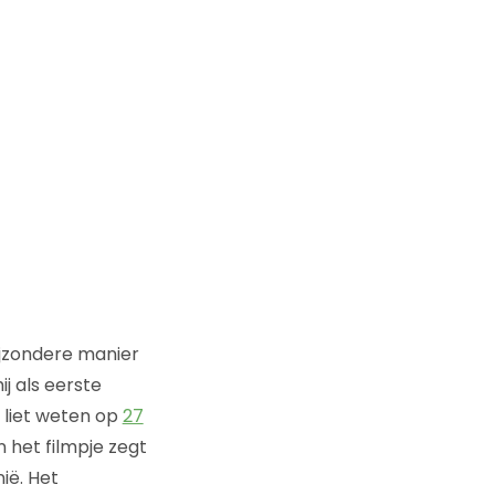
ijzondere manier
hij als eerste
r liet weten op
27
n het filmpje zegt
ië. Het