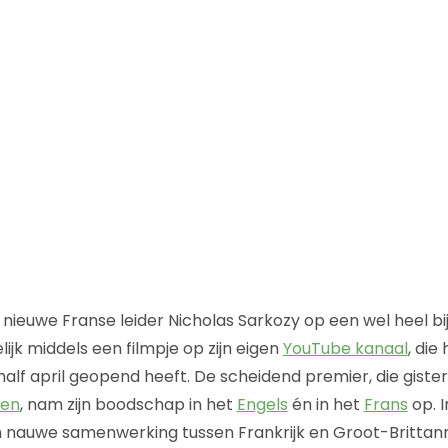
e nieuwe Franse leider Nicholas Sarkozy op een wel heel b
lijk middels een filmpje op zijn eigen
YouTube kanaal
, die 
half april geopend heeft. De scheidend premier, die giste
den
, nam zijn boodschap in het
Engels
én in het
Frans
op. I
n nauwe samenwerking tussen Frankrijk en Groot-Brittann