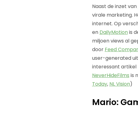
Naast de inzet van
virale marketing. H
internet. Op versc
en
DailyMotion
is d
miljoen views al g
door
Feed Compa
user-generated uit 
interessant artike
NeverHideFilms
is 
Today
,
NL Vision
)
Mario: Ga