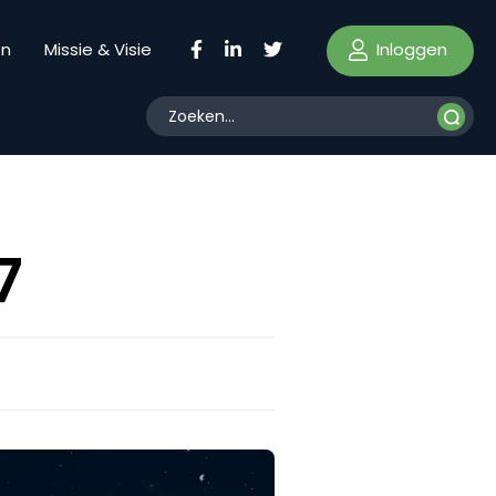
Inloggen
en
Missie & Visie
7