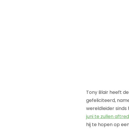
Tony Blair heeft d
gefeliciteerd, name
wereldleider sinds 
juni te zullen aftre
hij te hopen op ee