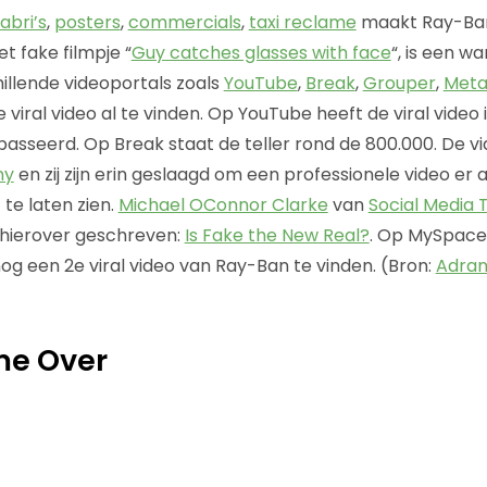
abri’s
,
posters
,
commercials
,
taxi reclame
maakt Ray-Ban
et fake filmpje “
Guy catches glasses with face
“, is een w
hillende videoportals zoals
YouTube
,
Break
,
Grouper
,
Meta
e viral video al te vinden. Op YouTube heeft de viral video i
epasseerd. Op Break staat de teller rond de 800.000. De v
ny
en zij zijn erin geslaagd om een professionele video er
te laten zien.
Michael OConnor Clarke
van
Social Media 
l hierover geschreven:
Is Fake the New Real?
. Op MySpace
nog een 2e viral video van Ray-Ban te vinden. (Bron:
Adran
me Over