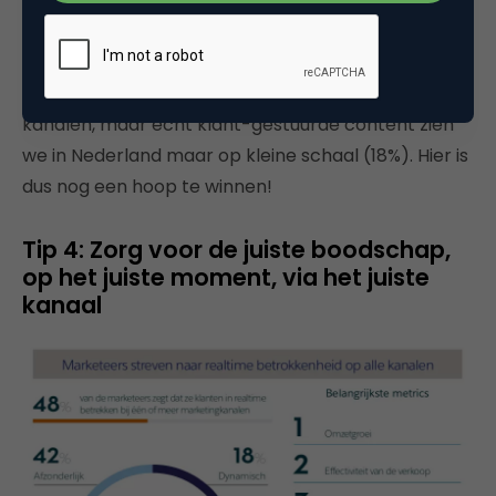
Op dit moment zien we dat veel marketeers nog
werken met unieke boodschappen per kanaal
(42%). In 40 procent van de gevallen wordt
dezelfde boodschap gedeeld op meerdere
kanalen, maar echt klant-gestuurde content zien
we in Nederland maar op kleine schaal (18%). Hier is
dus nog een hoop te winnen!
Tip 4: Zorg voor de juiste boodschap,
op het juiste moment, via het juiste
kanaal