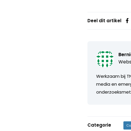
Deel dit artikel
Bern
Webs
Werkzaam bij TN
media en emerg
onderzoeksmeth
Categorie
Co