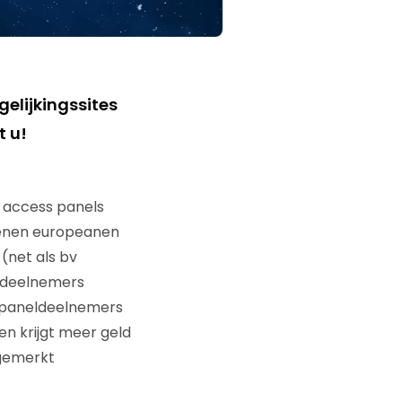
 access panels
oenen europeanen
(net als bv
eldeelnemers
e paneldeelnemers
en krijgt meer geld
ngemerkt