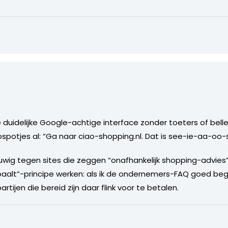
ere duidelijke Google-achtige interface zonder toeters of be
iospotjes al: “Ga naar ciao-shopping.nl. Dat is see-ie-aa-oo-
uwig tegen sites die zeggen “onafhankelijk shopping-advies”
paalt”-principe werken: als ik de ondernemers-FAQ goed beg
jen die bereid zijn daar flink voor te betalen.