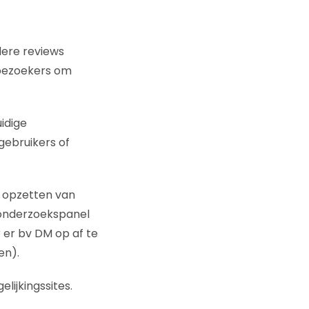
dere reviews
/bezoekers om
uidige
 gebruikers of
et opzetten van
n onderzoekspanel
 er bv DM op af te
en).
lijkingssites.