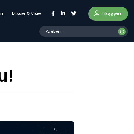
Inloggen
en
Missie & Visie
u!