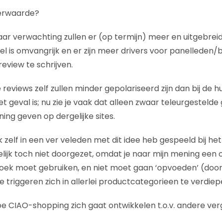
erwaarde?
naar verwachting zullen er (op termijn) meer en uitgebrei
l is omvangrijk en er zijn meer drivers voor panelleden
eview te schrijven.
e reviews zelf zullen minder gepolariseerd zijn dan bij de h
het geval is; nu zie je vaak dat alleen zwaar teleurgestelde
ng geven op dergelijke sites.
ik zelf in een ver veleden met dit idee heb gespeeld bij h
delijk toch niet doorgezet, omdat je naar mijn mening ee
oek moet gebruiken, en niet moet gaan ‘opvoeden’ (door
te triggeren zich in allerlei productcategorieen te verdiep
e CIAO-shopping zich gaat ontwikkelen t.o.v. andere verge