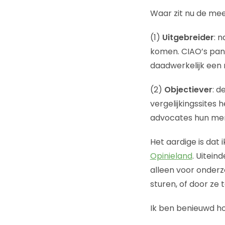
Waar zit nu de me
(1)
Uitgebreider
: 
komen. CIAO’s pane
daadwerkelijk een r
(2)
Objectiever
: d
vergelijkingssites 
advocates hun meni
Het aardige is dat 
Opinieland
. Uitein
alleen voor onderz
sturen, of door ze 
Ik ben benieuwd ho