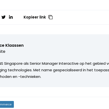
Kopieer link
ice Klaassen
ite
S Singapore als Senior Manager Interactive op het gebied 
ing technologies. Met name gespecialiseerd in het toepas
oden en -technieken.
mmerce