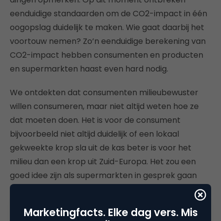
eenduidige standaarden om de CO2-impact in één
oogopslag duidelijk te maken. Wie gaat daarbij het
voortouw nemen? Zo’n eenduidige berekening van
CO2-impact hebben consumenten en producten
en supermarkten haast even hard nodig.
We ontdekten dat consumenten milieubewuster
willen consumeren, maar niet altijd weten hoe ze
dat moeten doen. Het is voor de consument
bijvoorbeeld niet altijd duidelijk of een lokaal
gekweekte krop sla uit de kas beter is voor het
milieu dan een krop uit Zuid-Europa. Het zou een
goed idee zijn als supermarkten in gesprek gaan
om samen een standaard vast te leggen voor een
pakket veel gekochte producten of dagelijkse
Marketingfacts. Elke dag vers. Mis
levensmiddelen. Waarom wachten op wetgeving,