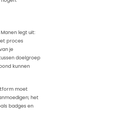
rhogen.
Manen legt uit:
 het proces
van je
s tussen doelgroep
eloond kunnen
latform moet
aanmoedigen; het
oals badges en