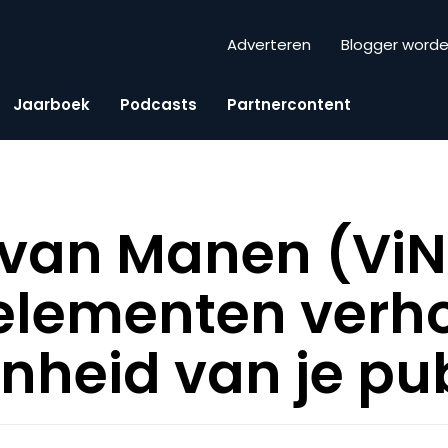
Adverteren
Blogger word
Jaarboek
Podcasts
Partnercontent
van Manen (ViN
lementen verh
nheid van je pu