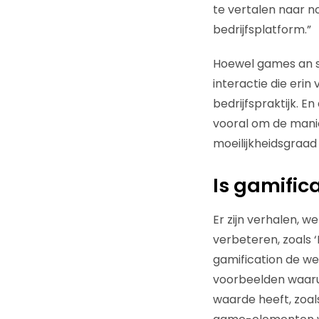
te vertalen naar n
bedrijfsplatform.”
Hoewel games an sic
interactie die eri
bedrijfspraktijk. E
vooral om de mani
moeilijkheidsgraad
Is gamific
Er zijn verhalen, 
verbeteren, zoals ‘
gamification de we
voorbeelden waaru
waarde heeft, zoals