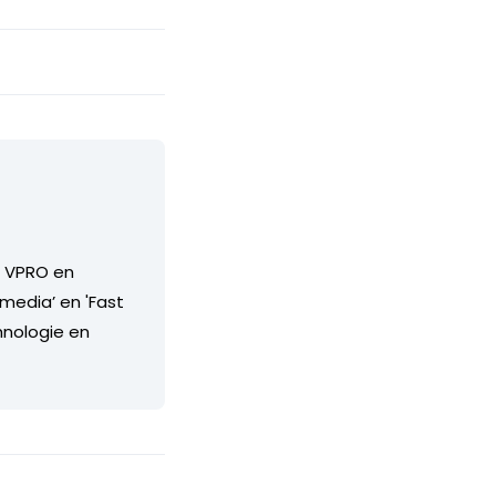
e VPRO en
 media’ en 'Fast
hnologie en