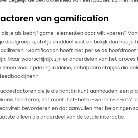
l degelijk de betrokkenheid van een publiek kunnen ve
actoren van gamification
 als je als bedrijf game-elementen door wilt voeren? Van 
e doelgroep is, stel je einddoel vast en bekijk dan hoe je
aciliteren. “Gamification hoeft niet per se de hoofdmoot 
zijn. Maar waarschijnlijk zijn er onderdelen van het proce
ch lenen voor opdeling in kleine, behapbare stapjes die b
eedbacklijnen.”
r succesfactoren die je als richtlijn kunt aanhouden: een p
ekenis faciliteren; het moet ‘het-beter-worden-in-iets’ 
ctiviteit bevorderen en dat aanvullen met beloningen z
atste alleen als onderdeel van de totale interactie.