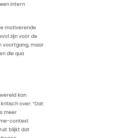
een intern
 de motiverende
vol zijn voor de
van voortgang, maar
n die qua
 wereld kan
kritisch over: “Dat
ds meer
game-context
it blijkt dat