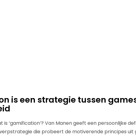
on is een strategie tussen game
eid
t is ‘gamification’? Van Manen geeft een persoonlijke defi
twerpstrategie die probeert de motiverende principes u