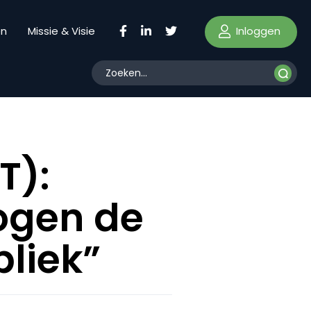
Inloggen
en
Missie & Visie
T):
ogen de
bliek”