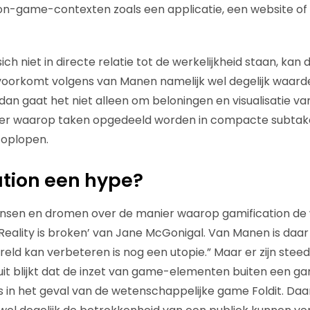
on-game-contexten zoals een applicatie, een website of 
h niet in directe relatie tot de werkelijkheid staan, kan
n voorkomt volgens van Manen namelijk wel degelijk waarde
n dan gaat het niet alleen om beloningen en visualisatie 
er waarop taken opgedeeld worden in compacte subtake
 oplopen.
ation een hype?
wensen en dromen over de manier waarop gamification de
Reality is broken’ van Jane McGonigal. Van Manen is daar 
reld kan verbeteren is nog een utopie.” Maar er zijn stee
it blijkt dat de inzet van game-elementen buiten een 
 in het geval van de wetenschappelijke game Foldit. Daaru