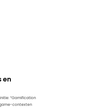
s en
nitie: “Gamification
it game-contexten