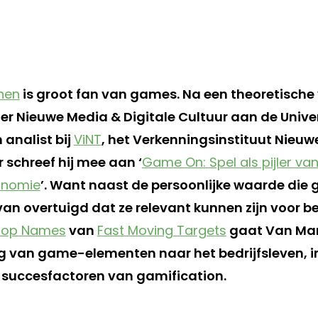
nen
is groot fan van games. Na een theoretische
ter Nieuwe Media & Digitale Cultuur aan de Univer
 analist bij
ViNT
, het Verkenningsinstituut Nieu
 schreef hij mee aan ‘
Game On: Spel als pijler va
nomie
’. Want naast de persoonlijke waarde di
rvan overtuigd dat ze relevant kunnen zijn voor be
Top Names
van
Fast Moving Targets
gaat Van Man
ng van game-elementen naar het bedrijfsleven, in
 succesfactoren van gamification.