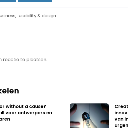
usiness
,
usability & design
 reactie te plaatsen.
kelen
 or without a cause?
Creat
ll voor ontwerpers en
innov
aren
van i
urgen