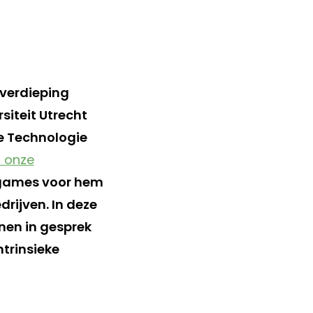
 verdieping
siteit Utrecht
we Technologie
n onze
e games voor hem
drijven. In deze
en in gesprek
trinsieke