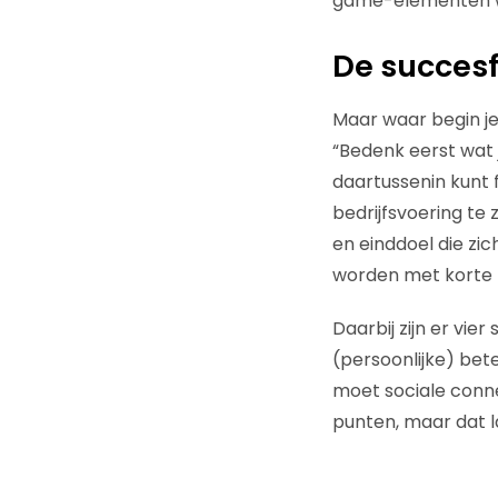
game-elementen we
De succesf
Maar waar begin je
“Bedenk eerst wat j
daartussenin kunt f
bedrijfsvoering te 
en einddoel die zi
worden met korte f
Daarbij zijn er vie
(persoonlijke) bet
moet sociale conne
punten, maar dat la