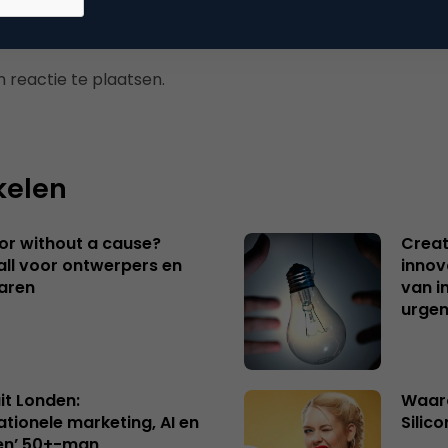
 reactie te plaatsen.
kelen
 or without a cause?
Creat
ll voor ontwerpers en
innov
aren
van i
urgen
uit Londen:
Waaro
ationele marketing, AI en
Silico
en’ 50+-man