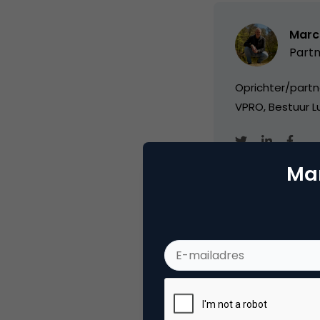
Marc
Partn
Oprichter/partn
VPRO, Bestuur Lu
Mar
Categorie
Co
Tags
e-b