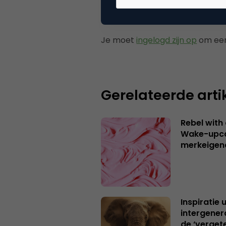
Plaats reactie
Je moet
ingelogd zijn op
om een
Gerelateerde arti
Rebel with
Wake-upca
merkeigen
Inspiratie 
intergener
de ‘verget