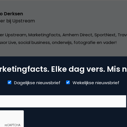
o Derksen
er bij
Upstream
er Upstream, Marketingfacts, Arnhem Direct, SportNext, Trav
xor Live, social business, onderwijs, fotografie en vader!
ketingfacts. Elke dag vers. Mis n
Dagelijkse nieuwsbrief
Wekelijkse nieuwsbrief
mmerce
usiness