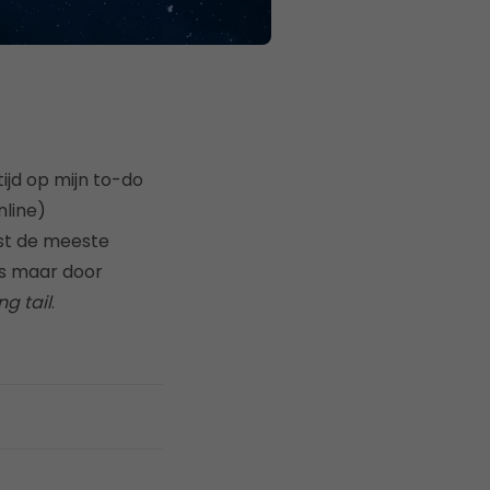
ijd op mijn to-do
nline)
mst de meeste
ts maar door
ng tail
.