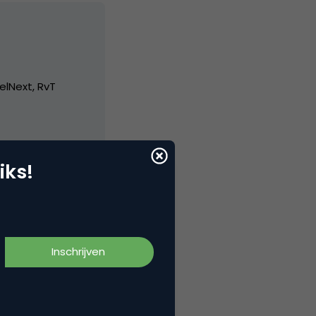
elNext, RvT
iks!