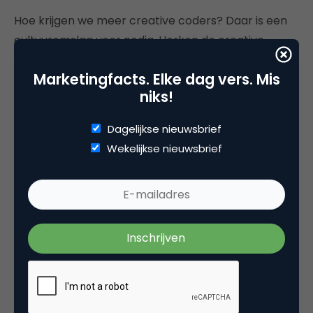
Hoe krijgen we meer creative coders? Daar is een
cultuuromslag voor nodig. Herken de creative
coder en geef hem de ruimte om zich te ontplooien
Marketingfacts. Elke dag vers. Mis
in zijn ‘
full creative potential
‘. Presenteer
niks!
programmeren in het onderwijs niet uitsluitend als
technisch vak, maar ook als creatief vak. En als je
Dagelijkse nieuwsbrief
zelf developer bent: laat je niet in een technisch
Wekelijkse nieuwsbrief
hokje plaatsen, en doe recht aan je volledige
creatieve potentieel.
Deel dit artikel
Kopieer link