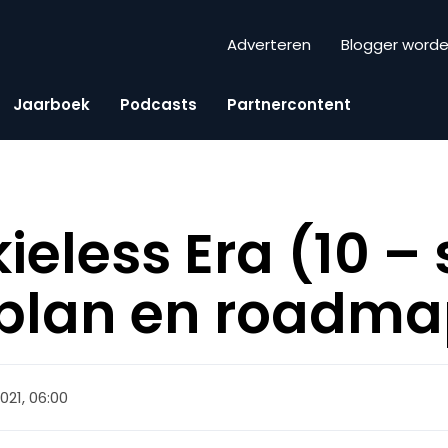
Adverteren
Blogger word
Jaarboek
Podcasts
Partnercontent
eless Era (10 – s
plan en roadm
021, 06:00