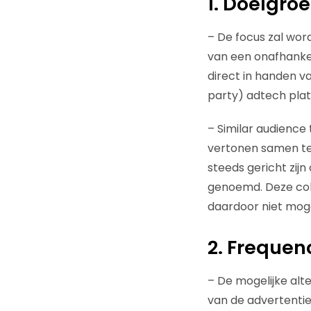
1. Doelgro
–
De focus zal wor
van een onafhankel
direct in handen v
party) adtech pla
–
Similar audience
vertonen samen te
steeds gericht zij
genoemd. Deze coh
daardoor niet mogel
2. Frequen
–
De mogelijke alt
van de advertenti