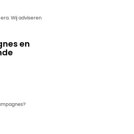
era. Wij adviseren
gnes en
ende
 campagnes?