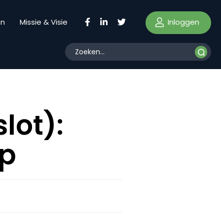
Inloggen
en
Missie & Visie
lot):
ap