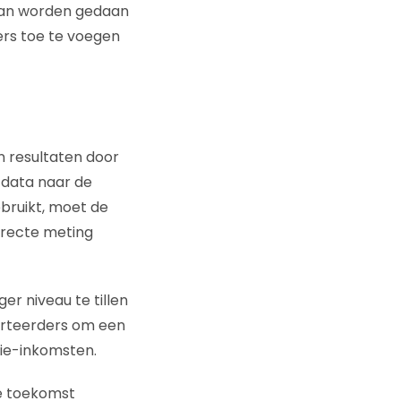
 kan worden gedaan
ers toe te voegen
 resultaten door
 data naar de
ruikt, moet de
rrecte meting
r niveau te tillen
erteerders om een
ie-inkomsten.
de toekomst