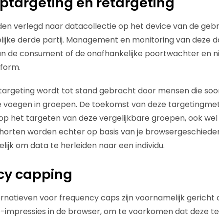
eptargeting en retargeting
den verlegd naar datacollectie op het device van de gebr
ijke derde partij. Management en monitoring van deze d
an de consument of de onafhankelijke poortwachter en ni
tform.
 targeting wordt tot stand gebracht door mensen die soor
 voegen in groepen. De toekomst van deze targetingme
n op het targeten van deze vergelijkbare groepen, ook we
orten worden echter op basis van je browsergeschiedeni
ijk om data te herleiden naar een individu.
cy capping
ernatieven voor frequency caps zijn voornamelijk gericht 
e-impressies in de browser, om te voorkomen dat deze t