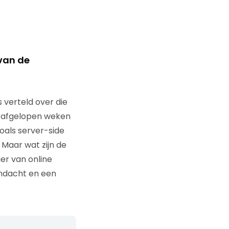
 van de
 verteld over die
we afgelopen weken
als server-side
 Maar wat zijn de
er van online
andacht en een