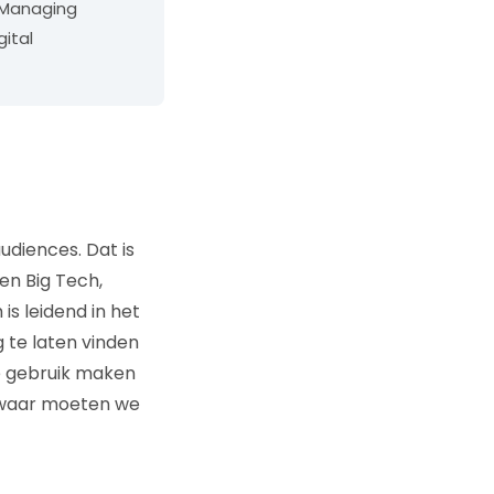
 Managing
gital
udiences. Dat is
en Big Tech,
is leidend in het
te laten vinden
ie gebruik maken
r waar moeten we