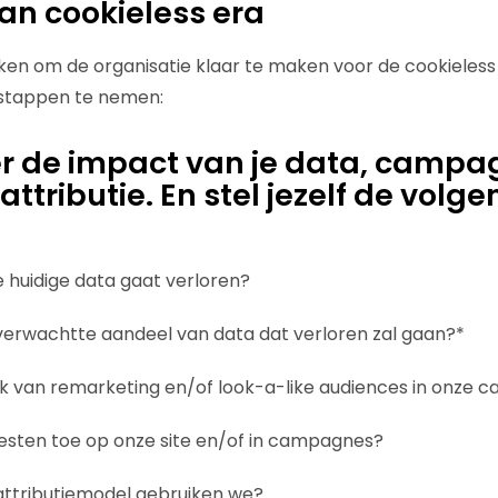
n cookieless era
oken om de organisatie klaar te maken voor de cookieless 
 stappen te nemen:
er de impact van je data, campa
ttributie. En stel jezelf de volg
 huidige data gaat verloren?
 verwachtte aandeel van data dat verloren zal gaan?*
k van remarketing en/of look-a-like audiences in onze
esten toe op onze site en/of in campagnes?
attributiemodel gebruiken we?