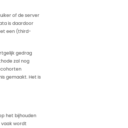
uiker of de server
ata is daardoor
et een (third-
tgelijk gedrag
thode zal nog
l cohorten
s gemaakt. Het is
op het bijhouden
e vaak wordt