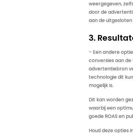
weergegeven, zelfs
door de advertenti
aan de uitgesloten
3. Result
–
Een andere optie
conversies aan de
advertentiebron v
technologie dit ku
mogelijk is.
Dit kan worden gez
waarbij een optim
goede ROAS en pub
Houd deze opties i