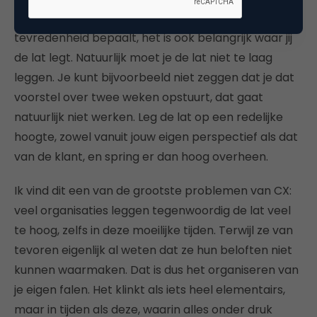
altijd alleen maar de houding van de klant die de
tevredenheid bepaalt, het is ook belangrijk waar jij
de lat legt. Natuurlijk moet je de lat niet te laag
leggen. Je kunt bijvoorbeeld niet zeggen dat je dat
voorstel over twee weken opstuurt, dat gaat
natuurlijk niet werken. Leg de lat op een redelijke
hoogte, zowel vanuit jouw eigen perspectief als dat
van de klant, en spring er dan hoog overheen.
Ik vind dit een van de grootste problemen van CX:
veel organisaties leggen tegenwoordig de lat veel
te hoog, zelfs in deze moeilijke tijden. Terwijl ze van
tevoren eigenlijk al weten dat ze hun beloften niet
kunnen waarmaken. Dat is dus het organiseren van
je eigen falen. Het klinkt als iets heel elementairs,
maar in tijden als deze, waarin alles onder druk