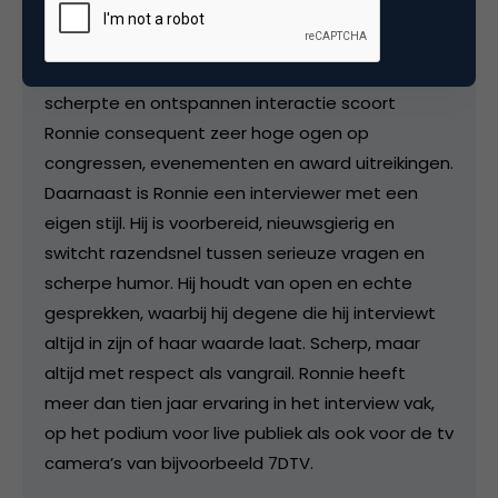
Als genomineerd dagvoorzitter van het jaar
behoort Ronnie tot de top van Nederland. Met
zijn energiek enthousiasme, aanstekelijke humor,
scherpte en ontspannen interactie scoort
Ronnie consequent zeer hoge ogen op
congressen, evenementen en award uitreikingen.
Daarnaast is Ronnie een interviewer met een
eigen stijl. Hij is voorbereid, nieuwsgierig en
switcht razendsnel tussen serieuze vragen en
scherpe humor. Hij houdt van open en echte
gesprekken, waarbij hij degene die hij interviewt
altijd in zijn of haar waarde laat. Scherp, maar
altijd met respect als vangrail. Ronnie heeft
meer dan tien jaar ervaring in het interview vak,
op het podium voor live publiek als ook voor de tv
camera’s van bijvoorbeeld 7DTV.