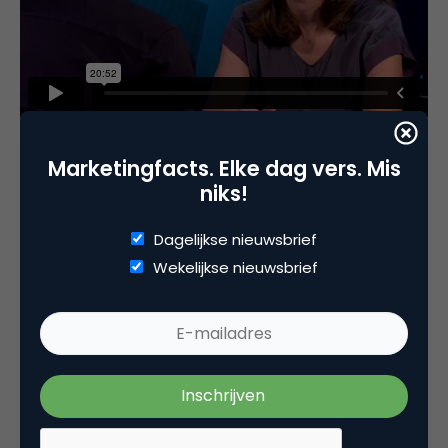
Marketingfacts. Elke dag vers. Mis
niks!
Dagelijkse nieuwsbrief
Deel dit artikel
Wekelijkse nieuwsbrief
Kopieer link
Ronnie Overgoor
Directeur/eigenaar bij
7DTV